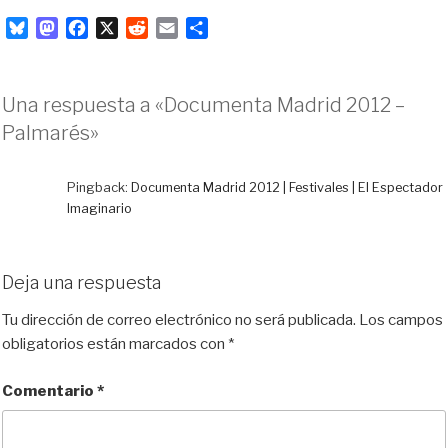
B
M
F
X
R
E
C
l
a
a
e
m
o
u
s
c
d
a
m
e
t
e
d
i
p
Una respuesta a «Documenta Madrid 2012 –
s
o
b
i
l
a
Palmarés»
k
d
o
t
r
y
o
o
t
n
k
i
Pingback:
Documenta Madrid 2012 | Festivales | El Espectador
r
Imaginario
Deja una respuesta
Tu dirección de correo electrónico no será publicada.
Los campos
obligatorios están marcados con
*
Comentario
*