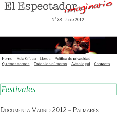
Saltar
al
contenido
N° 33 - Junio 2012
Home
Aula Crítica
Libros
Política de privacidad
Quiénes somos
Todos los números
Aviso legal
Contacto
Festivales
Documenta Madrid 2012 – Palmarés