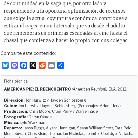
de continuidad en la saga que, por otro lado y
respondiendo a la oportuna optimización de recursos
que exige la actual coyuntura económica, contribuye a
estirar el
target
, en un intervalo que va desde el adulto
que rememora sus primeras escapadas al cine hasta el
chaval que comienza a hacer lo propio con sus colegas.
Comparte este contenido:
B
M
F
X
R
E
C
l
a
a
e
m
o
u
s
c
d
a
m
Ficha técnica:
e
t
e
d
i
p
AMERICAN PIE: EL REENCUENTRO
(American Reunion)
, EUA, 2012.
s
o
b
i
l
a
k
d
o
t
r
Dirección:
Jon Hurwitz y Hayden Schlossberg
y
o
o
t
Guion:
Jon Hurwitz, Hayden Schlossberg (Personajes: Adam Herz)
Producción:
Chris Moore, Craig Perry y Warren Zide
n
k
i
Fotografía:
Daryn Okada
r
Música:
Lyle Workman
Reparto:
Jason Biggs, Alyson Hannigan, Seann William Scott, Tara Reid,
Mena Suvari, Chris Klein, Thomas Ian Nicholas, Jennifer Coolidge, Natasha