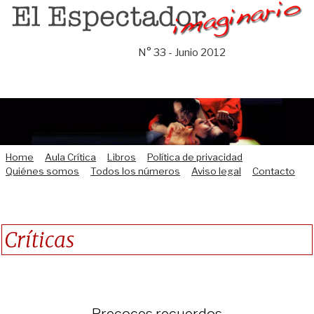
Saltar
al
contenido
N° 33 - Junio 2012
Home
Aula Crítica
Libros
Política de privacidad
Quiénes somos
Todos los números
Aviso legal
Contacto
Críticas
Precoces recuerdos