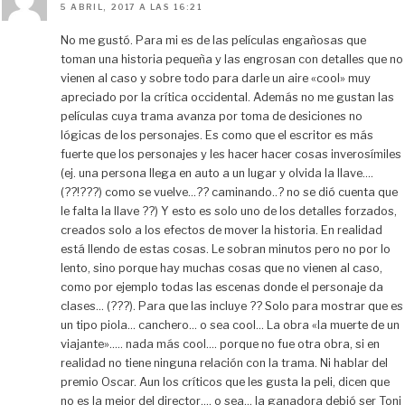
5 ABRIL, 2017 A LAS 16:21
No me gustó. Para mi es de las películas engañosas que
toman una historia pequeña y las engrosan con detalles que no
vienen al caso y sobre todo para darle un aire «cool» muy
apreciado por la crítica occidental. Además no me gustan las
películas cuya trama avanza por toma de desiciones no
lógicas de los personajes. Es como que el escritor es más
fuerte que los personajes y les hacer hacer cosas inverosímiles
(ej. una persona llega en auto a un lugar y olvida la llave….
(??!???) como se vuelve…?? caminando..? no se dió cuenta que
le falta la llave ??) Y esto es solo uno de los detalles forzados,
creados solo a los efectos de mover la historia. En realidad
está llendo de estas cosas. Le sobran minutos pero no por lo
lento, sino porque hay muchas cosas que no vienen al caso,
como por ejemplo todas las escenas donde el personaje da
clases… (???). Para que las incluye ?? Solo para mostrar que es
un tipo piola… canchero… o sea cool… La obra «la muerte de un
viajante»….. nada más cool…. porque no fue otra obra, si en
realidad no tiene ninguna relación con la trama. Ni hablar del
premio Oscar. Aun los críticos que les gusta la peli, dicen que
no es la mejor del director…. o sea… la ganadora debió ser Toni