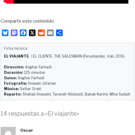
Comparte este contenido:
B
M
F
X
R
E
C
l
a
a
e
m
o
u
s
c
d
a
m
Ficha técnica:
e
t
e
d
i
p
EL VIAJANTE
/
EL CLIENTE, THE SALESMAN
(Forushande)
, Irán, 2016.
s
o
b
i
l
a
k
d
o
t
r
Dirección:
Asghar Farhadi
y
o
o
t
Duración:
125 minutos
Guion:
Asghar Farhadi
n
k
i
Fotografía:
Hossein Jafarian
r
Música:
Sattar Oraki
Reparto:
Shahab Hosseini, Taraneh Alidoosti, Babak Karimi, Mina Sadati
14 respuestas a «El viajante»
Oscar