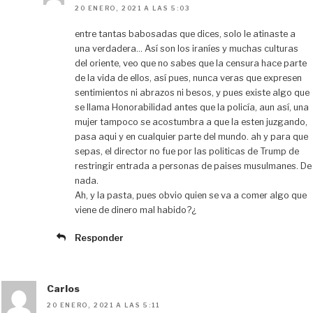
20 ENERO, 2021 A LAS 5:03
entre tantas babosadas que dices, solo le atinaste a
una verdadera… Así son los iraníes y muchas culturas
del oriente, veo que no sabes que la censura hace parte
de la vida de ellos, así pues, nunca veras que expresen
sentimientos ni abrazos ni besos, y pues existe algo que
se llama Honorabilidad antes que la policía, aun así, una
mujer tampoco se acostumbra a que la esten juzgando,
pasa aqui y en cualquier parte del mundo. ah y para que
sepas, el director no fue por las politicas de Trump de
restringir entrada a personas de paises musulmanes. De
nada.
Ah, y la pasta, pues obvio quien se va a comer algo que
viene de dinero mal habido?¿
Responder
Carlos
20 ENERO, 2021 A LAS 5:11