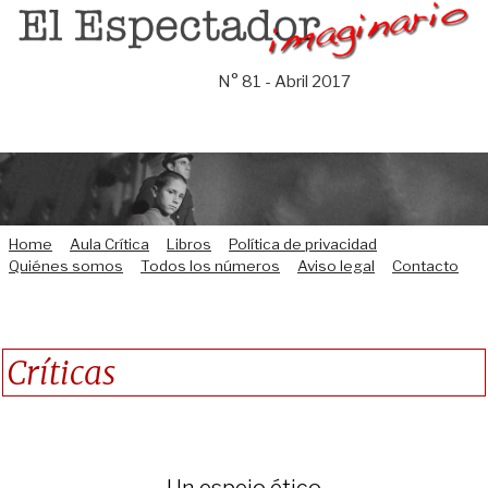
Saltar
al
contenido
N° 81 - Abril 2017
Home
Aula Crítica
Libros
Política de privacidad
Quiénes somos
Todos los números
Aviso legal
Contacto
Críticas
Un espejo ético