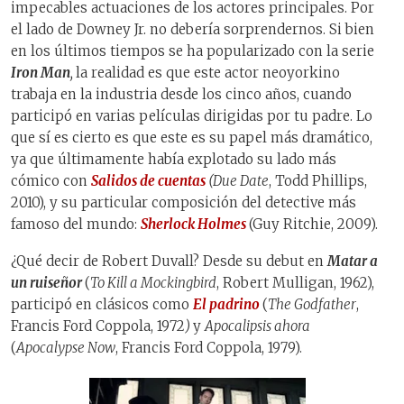
impecables actuaciones de los actores principales. Por
el lado de Downey Jr. no debería sorprendernos. Si bien
en los últimos tiempos se ha popularizado con la serie
Iron Man
,
la realidad es que este actor neoyorkino
trabaja en la industria desde los cinco años, cuando
participó en varias películas dirigidas por tu padre. Lo
que sí es cierto es que este es su papel más dramático,
ya que últimamente había explotado su lado más
cómico con
Salidos de cuentas
(
Due Date
, Todd Phillips,
2010), y su particular composición del detective más
famoso del mundo:
Sherlock Holmes
(Guy Ritchie, 2009).
¿Qué decir de Robert Duvall? Desde su debut en
Matar a
un ruiseñor
(
To Kill a Mockingbird
, Robert Mulligan, 1962),
participó en clásicos como
El padrino
(
The Godfather
,
Francis Ford Coppola, 1972
)
y
Apocalipsis ahora
(
Apocalypse Now
, Francis Ford Coppola, 1979).