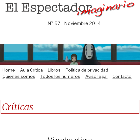
Saltar
al
contenido
N° 57 - Noviembre 2014
Home
Aula Crítica
Libros
Política de privacidad
Quiénes somos
Todos los números
Aviso legal
Contacto
Críticas
Mi padre, el juez