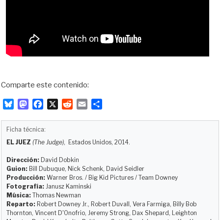
Comparte este contenido:
B
M
F
X
R
E
C
l
a
a
e
m
o
u
s
c
d
a
m
Ficha técnica:
e
t
e
d
i
p
EL JUEZ
(The Judge)
, Estados Unidos, 2014.
s
o
b
i
l
a
k
d
o
t
r
Dirección:
David Dobkin
y
o
o
t
Guion:
Bill Dubuque, Nick Schenk, David Seidler
Producción:
Warner Bros. / Big Kid Pictures / Team Downey
n
k
i
Fotografía:
Janusz Kaminski
r
Música:
Thomas Newman
Reparto:
Robert Downey Jr., Robert Duvall, Vera Farmiga, Billy Bob
Thornton, Vincent D'Onofrio, Jeremy Strong, Dax Shepard, Leighton