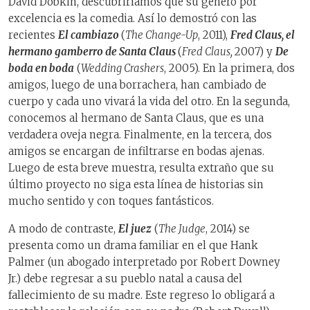
David Dobkin, descubriríamos que su género por
excelencia es la comedia. Así lo demostró con las
recientes
El cambiazo
(
The Change-Up
, 2011),
Fred Claus, el
hermano gamberro de Santa Claus
(
Fred Claus,
2007) y
De
boda en boda
(
Wedding Crashers
, 2005). En la primera, dos
amigos, luego de una borrachera, han cambiado de
cuerpo y cada uno vivará la vida del otro. En la segunda,
conocemos al hermano de Santa Claus, que es una
verdadera oveja negra. Finalmente, en la tercera, dos
amigos se encargan de infiltrarse en bodas ajenas.
Luego de esta breve muestra, resulta extraño que su
último proyecto no siga esta línea de historias sin
mucho sentido y con toques fantásticos.
A modo de contraste,
El juez
(
The Judge
, 2014) se
presenta como un drama familiar en el que Hank
Palmer (un abogado interpretado por Robert Downey
Jr.) debe regresar a su pueblo natal a causa del
fallecimiento de su madre. Este regreso lo obligará a