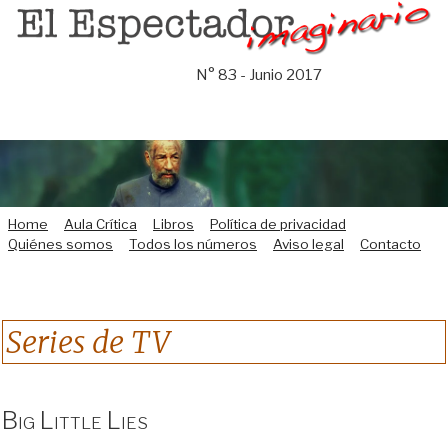
Saltar
al
contenido
N° 83 - Junio 2017
Home
Aula Crítica
Libros
Política de privacidad
Quiénes somos
Todos los números
Aviso legal
Contacto
Series de TV
Big Little Lies