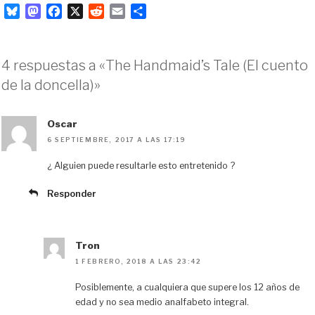
B
M
F
X
R
E
C
l
a
a
e
m
o
u
s
c
d
a
m
e
t
e
d
i
p
4 respuestas a «The Handmaid’s Tale (El cuento
s
o
b
i
l
a
de la doncella)»
k
d
o
t
r
y
o
o
t
n
k
i
Oscar
r
6 SEPTIEMBRE, 2017 A LAS 17:19
¿ Alguien puede resultarle esto entretenido ?
Responder
Tron
1 FEBRERO, 2018 A LAS 23:42
Posiblemente, a cualquiera que supere los 12 años de
edad y no sea medio analfabeto integral.