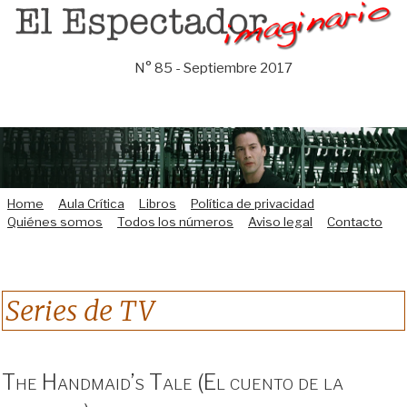
Saltar
al
contenido
N° 85 - Septiembre 2017
Home
Aula Crítica
Libros
Política de privacidad
Quiénes somos
Todos los números
Aviso legal
Contacto
Series de TV
The Handmaid’s Tale (El cuento de la