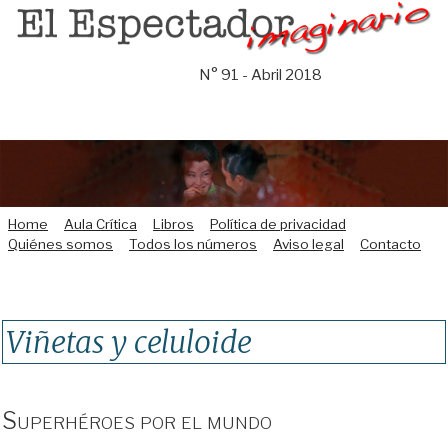
Saltar
al
contenido
N° 91 - Abril 2018
Home
Aula Crítica
Libros
Política de privacidad
Quiénes somos
Todos los números
Aviso legal
Contacto
Viñetas y celuloide
Superhéroes por el mundo