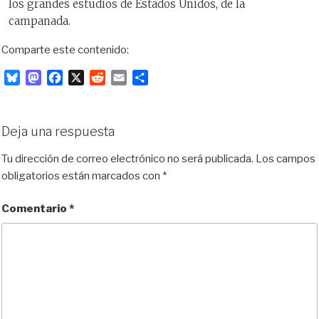
los grandes estudios de Estados Unidos, de la
campanada.
Comparte este contenido:
B
M
F
X
R
E
C
l
a
a
e
m
o
u
s
c
d
a
m
e
t
e
d
i
p
Deja una respuesta
s
o
b
i
l
a
k
d
o
t
r
Tu dirección de correo electrónico no será publicada.
Los campos
y
o
o
t
obligatorios están marcados con
*
n
k
i
r
Comentario
*