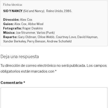
u
s
c
d
a
m
Ficha técnica:
e
t
e
d
i
p
SID Y NANCY
(Sid and Nancy)
, Reino Unido, 1986.
s
o
b
i
l
a
k
d
o
t
r
Dirección:
Alex Cox
y
o
o
t
Guion:
Alex Cox, Abbe Wool
Fotografía:
Roger Deakins
n
k
i
Música:
Joe Strummer, Varios (Punk)
r
Reparto:
Gary Oldman, Chloe Webb, Courtney Love, David Hayman,
Xander Berkeley, Perry Benson, Andrew Schofield
Deja una respuesta
Tu dirección de correo electrónico no será publicada.
Los campos
obligatorios están marcados con
*
Comentario
*