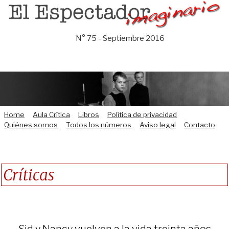
Saltar
al
contenido
N° 75 - Septiembre 2016
Home
Aula Crítica
Libros
Política de privacidad
Quiénes somos
Todos los números
Aviso legal
Contacto
Críticas
Sid y Nancy vuelven a la vida treinta años