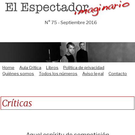
Saltar
al
contenido
N° 75 - Septiembre 2016
Home
Aula Crítica
Libros
Política de privacidad
Quiénes somos
Todos los números
Aviso legal
Contacto
Críticas
Aquel espíritu de competición