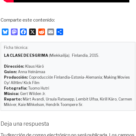
Comparte este contenido:
B
M
F
X
R
E
C
l
a
a
e
m
o
u
s
c
d
a
m
Ficha técnica:
e
t
e
d
i
p
LA CLASE DE ESGRIMA
(Miekkailija)
, Finlandia, 2015.
s
o
b
i
l
a
k
d
o
t
r
Dirección:
Klaus Härö
y
o
o
t
Guion:
Anna Heinämaa
Producción:
Coproducción Finlandia-Estonia-Alemania; Making Movies
n
k
i
Oy/ Allfilm/ Kick Film
r
Fotografía:
Tuomo Hutri
Música:
Gert Wilden Jr.
Reparto:
Märt Avandi, Ursula Ratasepp, Lembit Ulfsa, Kirill Käro, Carmen
Mikiver, Kaie Mihkelson, Hendrik Toompere Sr.
Deja una respuesta
Tu dirección de correo electrónico no será publicada.
Los campos