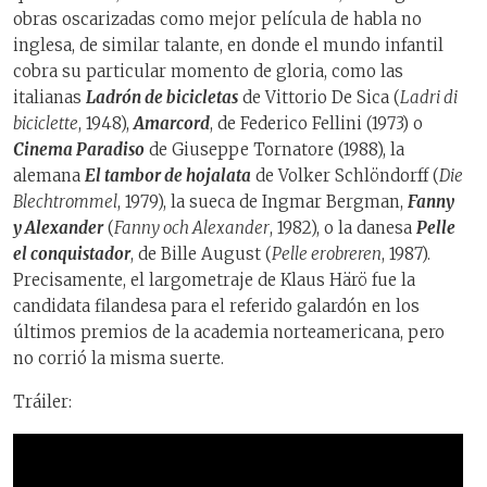
obras oscarizadas como mejor película de habla no
inglesa, de similar talante, en donde el mundo infantil
cobra su particular momento de gloria, como las
italianas
Ladrón de bicicletas
de Vittorio De Sica (
Ladri di
biciclette
, 1948),
Amarcord
, de Federico Fellini (1973) o
Cinema Paradiso
de Giuseppe Tornatore (1988), la
alemana
El tambor de hojalata
de Volker Schlöndorff (
Die
Blechtrommel
, 1979), la sueca de Ingmar Bergman,
Fanny
y Alexander
(
Fanny och Alexander
, 1982), o la danesa
Pelle
el conquistador
, de Bille August (
Pelle erobreren
, 1987).
Precisamente, el largometraje de Klaus Härö fue la
candidata filandesa para el referido galardón en los
últimos premios de la academia norteamericana, pero
no corrió la misma suerte.
Tráiler: