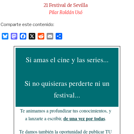
21 Festival de Sevilla
Pilar Roldán Usó
Comparte este contenido:
B
M
F
X
R
E
C
l
a
a
e
m
o
u
s
c
d
a
m
e
t
e
d
i
p
Si amas el cine y las series...
s
o
b
i
l
a
k
d
o
t
r
y
o
o
t
Si no quisieras perderte ni un
n
k
i
r
festival...
Te animamos a profundizar tus conocimientos, y
de una vez por todas
a lanzarte a escribir,
.
Te damos también la oportunidad de publicar TU