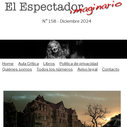
Saltar
al
contenido
N° 158 - Diciembre 2024
Home
Aula Crítica
Libros
Política de privacidad
Quiénes somos
Todos los números
Aviso legal
Contacto