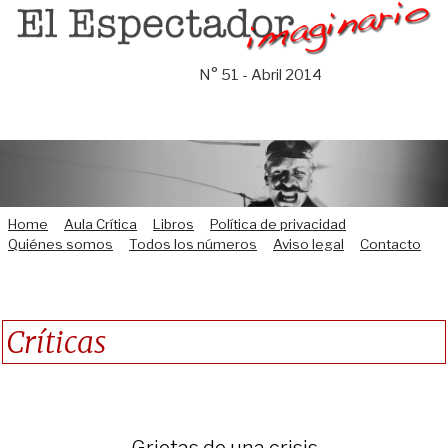
Saltar
al
contenido
N° 51 - Abril 2014
Home
Aula Crítica
Libros
Política de privacidad
Quiénes somos
Todos los números
Aviso legal
Contacto
Críticas
Grietas de una crisis