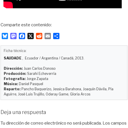
Comparte este contenido:
B
M
F
X
R
E
C
l
a
a
e
m
o
u
s
c
d
a
m
Ficha técnica:
e
t
e
d
i
p
SAUDADE
, Ecuador / Argentina / Canadá, 2013.
s
o
b
i
l
a
k
d
o
t
r
Dirección:
Juan Carlos Donoso
y
o
o
t
Producción:
Sarahi Echeverría
Fotografía:
Jorge Zapata
n
k
i
Música:
Daniel Pasquel
r
Reparto:
Pancho Baquerizo, Jessica Barahona, Joaquín Dávila, Pía
Aguirre, José Luis Trujillo, Oderay Game, Gloria Arcos
Deja una respuesta
Tu dirección de correo electrónico no será publicada.
Los campos