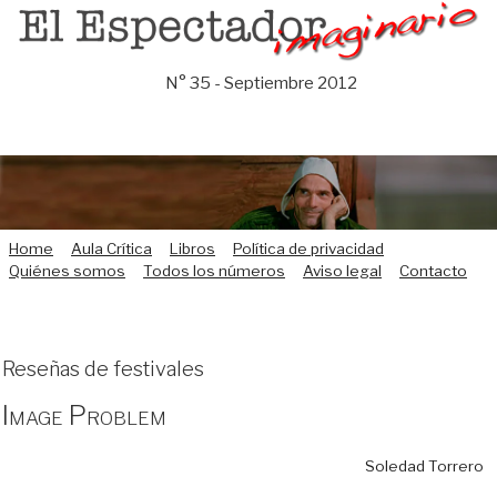
Saltar
al
contenido
N° 35 - Septiembre 2012
Home
Aula Crítica
Libros
Política de privacidad
Quiénes somos
Todos los números
Aviso legal
Contacto
Reseñas de festivales
Image Problem
Soledad Torrero