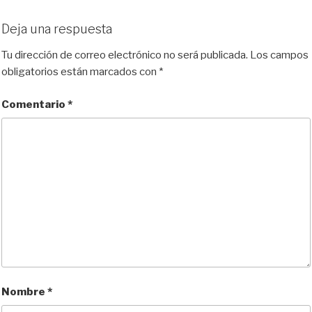
u
s
c
d
a
m
e
t
e
d
i
p
Deja una respuesta
s
o
b
i
l
a
k
d
o
t
r
Tu dirección de correo electrónico no será publicada.
Los campos
y
o
o
t
obligatorios están marcados con
*
n
k
i
r
Comentario
*
Nombre
*