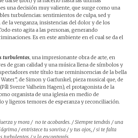
e darse (don) y la hacerlo hasta las últimas
 es una decisión muy valiente, que surge como una
bles turbulencias: sentimientos de culpa, sed y
 de la venganza, insistencias del dolor y de los
odo esto agita a las personas, generando
iminaciones. Es en este ambiente en el cual se da el
 turbulentas
, una impresionante obra de arte, en
es de gran calidad y una música llena de símbolos y
pectadores este título trae reminiscencias de la bella
Water”, de Simon y Garfunkel, pieza musical que, de
(Pål Sverre Valheim Hagen), el protagonista de la
 como organista de una iglesia en medio de
o y ligeros temores de esperanza y reconciliación.
s fuerza y mora / no te acobardes. / Siempre tendrás / una
rima / entristece tu sonrisa / y tus ojos, / si te falta
s turbulentas / y la encontrarás…