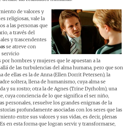
miento de valores y
es religiosas, vale la
os a las personas que
io, a través del
uales y trascendentes
tas
se atreve con
e servicio
por hombres y mujeres que le apuestan a la
 allá de las turbulencias del alma humana, pero que son
a de ellas es la de Anna (Ellen Dorrit Petersen), la
adre soltera, llena de humanismo, cuya alma se
a y su rostro; otra la de Agnes (Trine Dyrholm), una
, cuya conciencia de lo que significa el ser niño,
as personales, resuelve los grandes enigmas de la
storias profundamente asociadas con los seres que las
ento entre sus valores y sus vidas, es decir, plenas
s en esta forma que logran servir y transformarse,