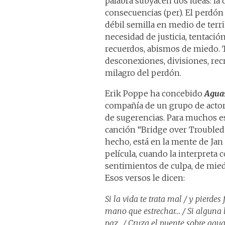
palabra subyacen dos ideas: la d
consecuencias (per). El perdón
débil semilla en medio de terri
necesidad de justicia, tentación
recuerdos, abismos de miedo. T
desconexiones, divisiones, recr
milagro del perdón.
Erik Poppe ha concebido
Aguas
compañía de un grupo de actor
de sugerencias. Para muchos es
canción “Bridge over Troubled 
hecho, está en la mente de Jan 
película, cuando la interpreta
sentimientos de culpa, de mied
Esos versos le dicen:
Si la vida te trata mal / y pierde
mano que estrechar… / Si alguna lág
paz…/ Cruza el puente sobre agua