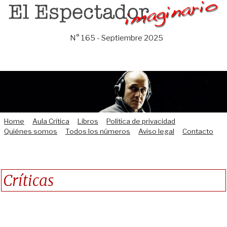
Saltar
al
contenido
N° 165 - Septiembre 2025
Home
Aula Crítica
Libros
Política de privacidad
Quiénes somos
Todos los números
Aviso legal
Contacto
Críticas