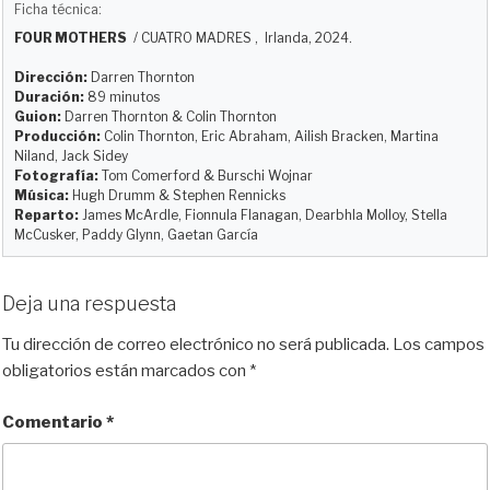
u
s
c
d
a
m
Ficha técnica:
e
t
e
d
i
p
FOUR MOTHERS
/
CUATRO MADRES
, Irlanda, 2024.
s
o
b
i
l
a
k
d
o
t
r
Dirección:
Darren Thornton
y
o
o
t
Duración:
89 minutos
Guion:
Darren Thornton & Colin Thornton
n
k
i
Producción:
Colin Thornton, Eric Abraham, Ailish Bracken, Martina
r
Niland, Jack Sidey
Fotografía:
Tom Comerford & Burschi Wojnar
Música:
Hugh Drumm & Stephen Rennicks
Reparto:
James McArdle, Fionnula Flanagan, Dearbhla Molloy, Stella
McCusker, Paddy Glynn, Gaetan García
Deja una respuesta
Tu dirección de correo electrónico no será publicada.
Los campos
obligatorios están marcados con
*
Comentario
*