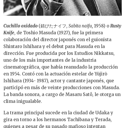
Cuchillo oxidado
(
錆びたナイフ
,
Sabita naifu,
1958) o
Rusty
Knife
, de Toshio Masu
da (1927), f
ue la primera
colaboración del director japonés con el guionista
Shintaro Ishihara y el debut para Masuda en la
dirección. Fue producida por los Estudios Nikkatsu,
uno de los más importantes de la industria
cinematográfica, que había reanudado la producción
en 1954. Contó con la actuación estelar de Yūjirō
Ishihara (1934- 1987), actor y cantante japonés, que
participó en más de veinte producciones con Masuda.
La banda sonora, a cargo de Masaru Satô, le otorga un
clima inigualable.
La trama principal sucede en la ciudad de Udaka y
gira en torno a los hermanos Tachibana y Terada,
quienes a pesar de su pasado mafioso intentan