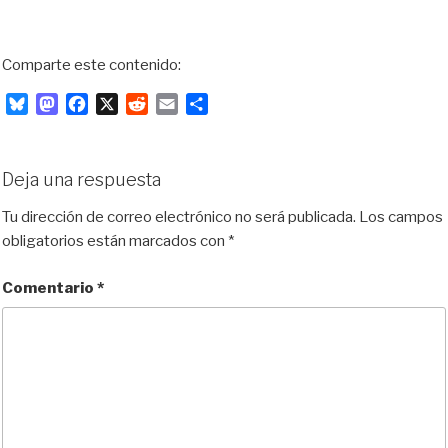
Comparte este contenido:
B
M
F
X
R
E
C
l
a
a
e
m
o
u
s
c
d
a
m
e
t
e
d
i
p
Deja una respuesta
s
o
b
i
l
a
k
d
o
t
r
Tu dirección de correo electrónico no será publicada.
Los campos
y
o
o
t
obligatorios están marcados con
*
n
k
i
r
Comentario
*