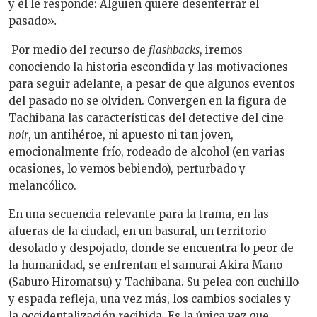
y él le responde:
Alguien quiere desenterrar el
pasado»
.
Por medio del recurso de
flashbacks
, iremos
conociendo la historia escondida y las motivaciones
para seguir adelante, a pesar de que algunos eventos
del pasado no se olviden. Convergen en la figura de
Tachibana las características del detective del cine
noir
, un antihéroe, ni apuesto ni tan joven,
emocionalmente frío, rodeado de alcohol (en varias
ocasiones, lo vemos bebiendo), perturbado y
melancólico.
En una secuencia relevante para la trama, en las
afueras de la ciudad, en un basural, un territorio
desolado y despojado, donde se encuentra lo peor de
la humanidad, se enfrentan el samurai Akira Mano
(Saburo Hiromatsu) y Tachibana. Su pelea con cuchillo
y espada refleja, una vez más, los cambios sociales y
la occidentalización recibida. Es la única vez que