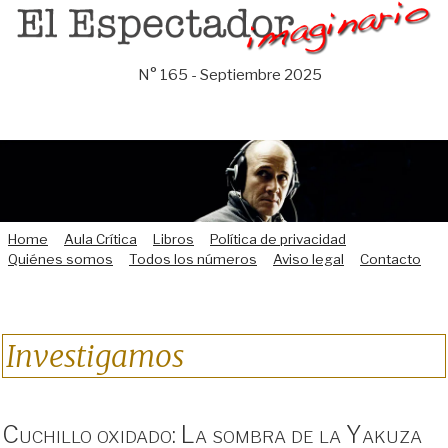
Saltar
al
contenido
N° 165 - Septiembre 2025
Home
Aula Crítica
Libros
Política de privacidad
Quiénes somos
Todos los números
Aviso legal
Contacto
Investigamos
Cuchillo oxidado: La sombra de la Yakuza