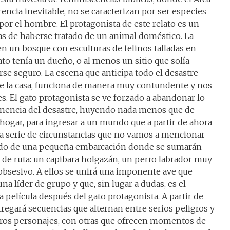
ncia inevitable, no se caracterizan por ser especies
or el hombre. El protagonista de este relato es un
cas de haberse tratado de un animal doméstico. La
en un bosque con esculturas de felinos talladas en
to tenía un dueño, o al menos un sitio que solía
rse seguro. La escena que anticipa todo el desastre
 de la casa, funciona de manera muy contundente y nos
s. El gato protagonista se ve forzado a abandonar lo
inencia del desastre, huyendo nada menos que de
 hogar, para ingresar a un mundo que a partir de ahora
a serie de circunstancias que no vamos a mencionar
ordo de una pequeña embarcación donde se sumarán
e ruta: un capibara holgazán, un perro labrador muy
obsesivo. A ellos se unirá una imponente ave que
na líder de grupo y que, sin lugar a dudas, es el
 película después del gato protagonista. A partir de
regará secuencias que alternan entre serios peligros y
tros personajes, con otras que ofrecen momentos de