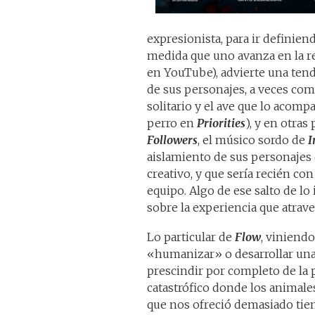
expresionista, para ir definien
medida que uno avanza en la re
en YouTube), advierte una tend
de sus personajes, a veces com
solitario y el ave que lo acom
perro en
Priorities
), y en otra
Followers
, el músico sordo de
I
aislamiento de sus personajes 
creativo, y que sería recién co
equipo. Algo de ese salto de lo
sobre la experiencia que atrave
Lo particular de
Flow
, viniend
«humanizar» o desarrollar una
prescindir por completo de la 
catastrófico donde los animale
que nos ofreció demasiado tie