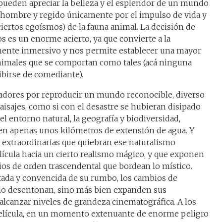
pueden apreciar la belleza y el esplendor de un mundo
l hombre y regido únicamente por el impulso de vida y
ciertos egoísmos) de la fauna animal. La decisión de
gos es un enorme acierto, ya que convierte a la
mente inmersivo y nos permite establecer una mayor
animales que se comportan como tales (acá ninguna
cibirse de comediante).
izadores por reproducir un mundo reconocible, diverso
paisajes, como si con el desastre se hubieran disipado
el entorno natural, la geografía y biodiversidad,
n apenas unos kilómetros de extensión de agua. Y
 extraordinarias que quiebran ese naturalismo
ícula hacia un cierto realismo mágico, y que exponen
ios de orden trascendental que bordean lo místico.
tada y convencida de su rumbo, los cambios de
o no desentonan, sino más bien expanden sus
 alcanzar niveles de grandeza cinematográfica. A los
película, en un momento extenuante de enorme peligro