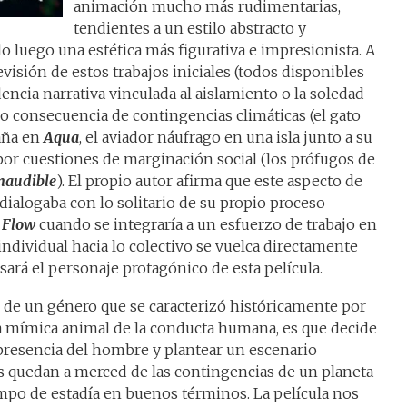
animación mucho más rudimentarias,
tendientes a un estilo abstracto y
do luego una estética más figurativa e impresionista. A
visión de estos trabajos iniciales (todos disponibles
encia narrativa vinculada al aislamiento o la soledad
o consecuencia de contingencias climáticas (el gato
paña en
Aqua
, el aviador náufrago en una isla junto a su
s por cuestiones de marginación social (los prófugos de
naudible
). El propio autor afirma que este aspecto de
dialogaba con lo solitario de su propio proceso
n
Flow
cuando se integraría a un esfuerzo de trabajo en
 individual hacia lo colectivo se vuelca directamente
sará el personaje protagónico de esta película.
o de un género que se caracterizó históricamente por
 mímica animal de la conducta humana, es que decide
presencia del hombre y plantear un escenario
s quedan a merced de las contingencias de un planeta
mpo de estadía en buenos términos. La película nos