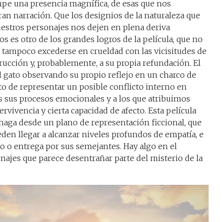
umpe una presencia magnífica, de esas que nos
an narración. Que los designios de la naturaleza que
uestros personajes nos dejen en plena deriva
 es otro de los grandes logros de la película, que no
 tampoco excederse en crueldad con las vicisitudes de
ucción y, probablemente, a su propia refundación. El
el gato observando su propio reflejo en un charco de
to de representar un posible conflicto interno en
 sus procesos emocionales y a los que atribuimos
vivencia y cierta capacidad de afecto. Esta película
 haga desde un plano de representación ficcional, que
eden llegar a alcanzar niveles profundos de empatía, e
io o entrega por sus semejantes. Hay algo en el
najes que parece desentrañar parte del misterio de la