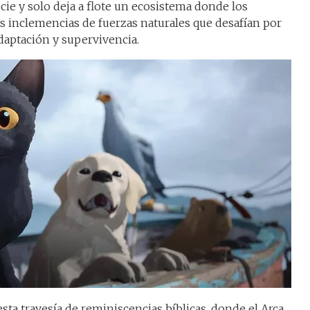
e y solo deja a flote un ecosistema donde los
s inclemencias de fuerzas naturales que desafían por
daptación y supervivencia.
a travesía de reminiscencias bíblicas, donde el Arca