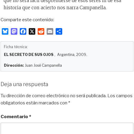
que no será fácil desprenderse de esos seres ni de esa
historia que con acierto nos narra Campanella.
Comparte este contenido:
B
M
F
X
R
E
C
l
a
a
e
m
o
u
s
c
d
a
m
Ficha técnica:
e
t
e
d
i
p
EL SECRETO DE SUS OJOS
, Argentina, 2009.
s
o
b
i
l
a
k
d
o
t
r
Dirección:
Juan José Campanella
y
o
o
t
n
k
i
Deja una respuesta
r
Tu dirección de correo electrónico no será publicada.
Los campos
obligatorios están marcados con
*
Comentario
*