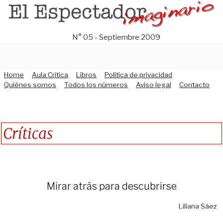
Saltar
al
contenido
N° 05 - Septiembre 2009
Home
Aula Crítica
Libros
Política de privacidad
Quiénes somos
Todos los números
Aviso legal
Contacto
Críticas
Mirar atrás para descubrirse
Liliana Sáez