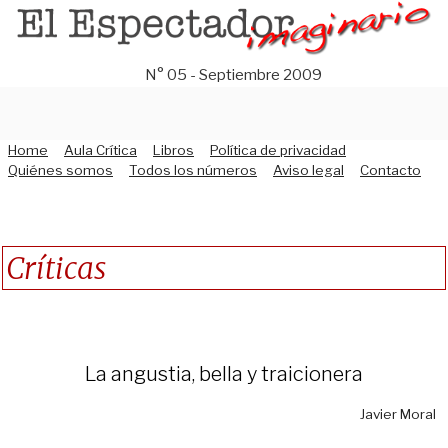
Saltar
al
contenido
N° 05 - Septiembre 2009
Home
Aula Crítica
Libros
Política de privacidad
Quiénes somos
Todos los números
Aviso legal
Contacto
Críticas
La angustia, bella y traicionera
Javier Moral