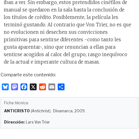
iban a ver. Sin embargo, estos pretendidos cinéfilos de
manual se quedaron en la sala hasta la conclusión de
los títulos de crédito. Posiblemente, la película les
terminó gustando. Al contrario que Von Trier, no es que
no evolucionen ni desechen sus convicciones
primitivas para sentirse diferentes -como tanto les
gusta aparentar-, sino que renuncian a ellas para
sentirse acogidos al calor del grupo, rasgo inequívoco
de la actual e imperante cultura de masas.
Comparte este contenido:
B
M
F
X
R
E
C
l
a
a
e
m
o
u
s
c
d
a
m
Ficha técnica:
e
t
e
d
i
p
ANTICRISTO
(Antichrist)
, Dinamarca, 2009.
s
o
b
i
l
a
k
d
o
t
r
Dirección:
Lars Von Trier
y
o
o
t
n
k
i