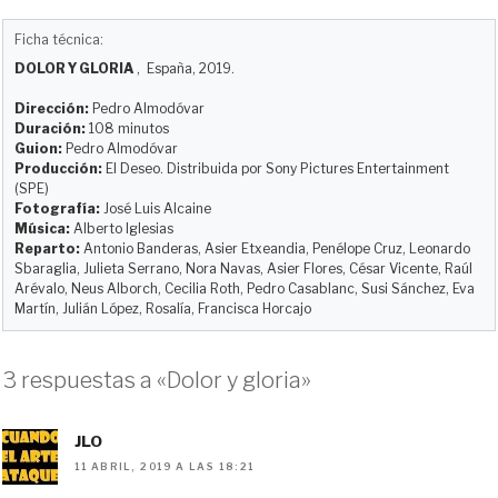
l
a
a
e
m
o
u
s
c
d
a
m
Ficha técnica:
e
t
e
d
i
p
DOLOR Y GLORIA
, España, 2019.
s
o
b
i
l
a
k
d
o
t
r
Dirección:
Pedro Almodóvar
y
o
o
t
Duración:
108 minutos
Guion:
Pedro Almodóvar
n
k
i
Producción:
El Deseo. Distribuida por Sony Pictures Entertainment
r
(SPE)
Fotografía:
José Luis Alcaine
Música:
Alberto Iglesias
Reparto:
Antonio Banderas, Asier Etxeandia, Penélope Cruz, Leonardo
Sbaraglia, Julieta Serrano, Nora Navas, Asier Flores, César Vicente, Raúl
Arévalo, Neus Alborch, Cecilia Roth, Pedro Casablanc, Susi Sánchez, Eva
Martín, Julián López, Rosalía, Francisca Horcajo
3 respuestas a «Dolor y gloria»
JLO
11 ABRIL, 2019 A LAS 18:21