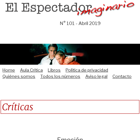
Saltar
al
contenido
N° 101 - Abril 2019
Home
Aula Crítica
Libros
Política de privacidad
Quiénes somos
Todos los números
Aviso legal
Contacto
Críticas
Emoción