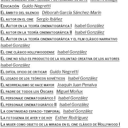
Educación
Guido Negretti
El ámbito del silencio
Déborah García Sánchez-Marín
El autor en el cine
Sergio Ibáñez
El Autor en la teoría cinematográfica I
Isabel González
El autor en la teoría cinematográfica II
Isabel González
El Autor en la teoría cinematográfica y el film clásico narrativo
Isabel González
El cine clásico hollywoodense
Isabel González
El cine no sólo es producto de la voluntad creativa de los autores
Isabel González
El difícil oficio de criticar
Guido Negretti
El legado de los teóricos soviéticos
Isabel González
El neorrealismo se hace mayor
Joaquín Juan Penalva
El padre de todos los Oscars
Miguel Moñux
El personaje cinematográfico I
Isabel González
El personaje cinematográfico II
Isabel González
La continuidad espacio-temporal
Isabel González
La fotogenia de ayer y de hoy
Esther Rodríguez
La mujer como objeto de la mirada en el cine clásico de Hollywood I