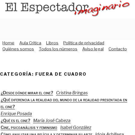
Saltar
al
contenido
Home
Aula Crítica
Libros
Política de privacidad
Quiénes somos
Todos los números
Aviso legal
Contacto
CATEGORÍA:
FUERA DE CUADRO
¿Desde dónde mirar el cine?
Cristina Bringas
¿Qué diferencia la realidad del mundo de la realidad presentada en
el cine?
Enrique Posada
¿Qué es el cine?
María José Cabeza
Cine, psicoanálisis y feminismo
Isabel González
Cómo analizar una película y determinar su arte
Idoia Arbillaga