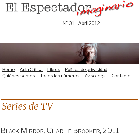
Saltar
al
contenido
N° 31 - Abril 2012
Home
Aula Crítica
Libros
Política de privacidad
Quiénes somos
Todos los números
Aviso legal
Contacto
Series de TV
Black Mirror, Charlie Brooker, 2011