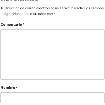
s
o
b
i
l
a
k
d
o
t
r
Tu dirección de correo electrónico no será publicada.
Los campos
y
o
o
t
obligatorios están marcados con
*
n
k
i
r
Comentario
*
Nombre
*