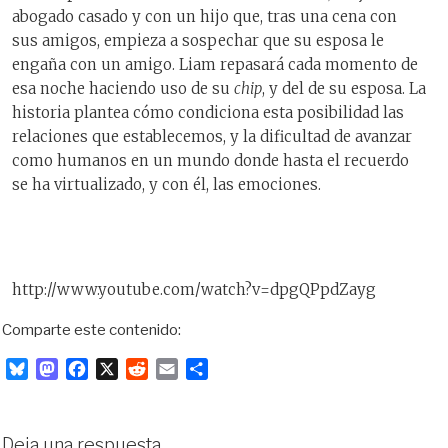
abogado casado y con un hijo que, tras una cena con
sus amigos, empieza a sospechar que su esposa le
engaña con un amigo. Liam repasará cada momento de
esa noche haciendo uso de su
chip
, y del de su esposa. La
historia plantea cómo condiciona esta posibilidad las
relaciones que establecemos, y la dificultad de avanzar
como humanos en un mundo donde hasta el recuerdo
se ha virtualizado, y con él, las emociones.
http://www.youtube.com/watch?v=dpgQPpdZayg
Comparte este contenido:
B
M
F
X
R
E
C
l
a
a
e
m
o
u
s
c
d
a
m
e
t
e
d
i
p
Deja una respuesta