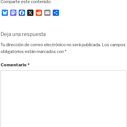
Comparte este contenido:
B
M
F
X
R
E
C
l
a
a
e
m
o
u
s
c
d
a
m
e
t
e
d
i
p
Deja una respuesta
s
o
b
i
l
a
k
d
o
t
r
Tu dirección de correo electrónico no será publicada.
Los campos
y
o
o
t
obligatorios están marcados con
*
n
k
i
r
Comentario
*