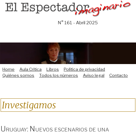
Saltar
al
contenido
N° 161 - Abril 2025
Home
Aula Crítica
Libros
Política de privacidad
Quiénes somos
Todos los números
Aviso legal
Contacto
Investigamos
Uruguay: Nuevos escenarios de una