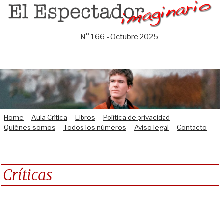
Saltar
al
contenido
N° 166 - Octubre 2025
Home
Aula Crítica
Libros
Política de privacidad
Quiénes somos
Todos los números
Aviso legal
Contacto
Críticas