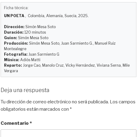
u
s
c
d
a
m
Ficha técnica:
e
t
e
d
i
p
UN POETA
, Colombia, Alemania, Suecia, 2025.
s
o
b
i
l
a
k
d
o
t
r
Dirección:
Simón Mesa Soto
y
o
o
t
Duración:
120 minutos
Guion:
Simón Mesa Soto
n
k
i
Producción:
Simón Mesa Soto, Juan Sarmiento G., Manuel Ruiz
r
Montealegre
Fotografía:
Juan Sarmiento G
Música:
Adiós Matti
Reparto:
Jorge Cao, Manolo Cruz, Vicky Hernández, Viviana Serna, Mile
Vergara
Deja una respuesta
Tu dirección de correo electrónico no será publicada.
Los campos
obligatorios están marcados con
*
Comentario
*