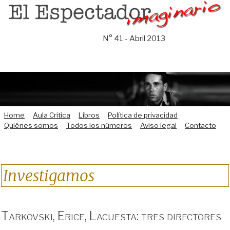
Saltar
al
contenido
N° 41 - Abril 2013
Home
Aula Crítica
Libros
Política de privacidad
Quiénes somos
Todos los números
Aviso legal
Contacto
Investigamos
Tarkovski, Erice, Lacuesta: tres directores