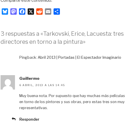
Comparte este contenido:
B
M
F
X
R
E
C
l
a
a
e
m
o
u
s
c
d
a
m
e
t
e
d
i
p
3 respuestas a «Tarkovski, Erice, Lacuesta: tres
s
o
b
i
l
a
directores en torno a la pintura»
k
d
o
t
r
y
o
o
t
n
k
i
Pingback:
Abril 2013 | Portadas | El Espectador Imaginario
r
Guillermo
6 ABRIL, 2013 A LAS 14:45
Muy buena nota. Por supuesto que hay muchas más películas
en torno de los pintores y sus obras, pero estas tres son muy
representativas.
Responder