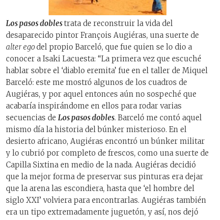
Los pasos dobles
trata de reconstruir la vida del
desaparecido pintor François Augiéras, una suerte de
alter ego
del propio Barceló, que fue quien se lo dio a
conocer a Isaki Lacuesta: “La primera vez que escuché
hablar sobre el ‘diablo eremita’ fue en el taller de Miquel
Barceló: este me mostró algunos de los cuadros de
Augiéras, y por aquel entonces aún no sospeché que
acabaría inspirándome en ellos para rodar varias
secuencias de
Los pasos dobles
. Barceló me contó aquel
mismo día la historia del búnker misterioso. En el
desierto africano, Augiéras encontró un búnker militar
y lo cubrió por completo de frescos, como una suerte de
Capilla Sixtina en medio de la nada. Augiéras decidió
que la mejor forma de preservar sus pinturas era dejar
que la arena las escondiera, hasta que ‘el hombre del
siglo XXI’ volviera para encontrarlas. Augiéras también
era un tipo extremadamente juguetón, y así, nos dejó