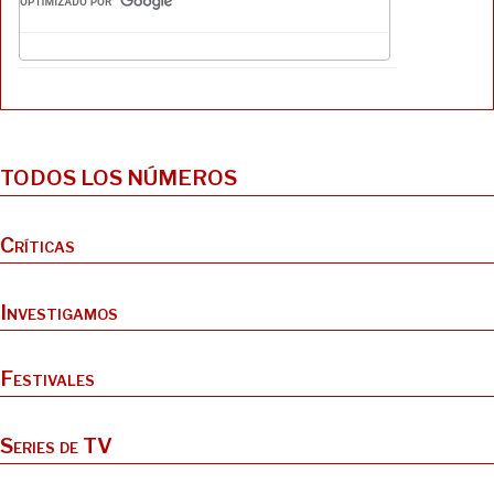
k
d
o
t
r
y
o
o
t
n
k
i
r
TODOS LOS NÚMEROS
Críticas
Investigamos
Festivales
Series de TV