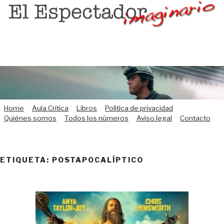
Saltar
al
contenido
Home
Aula Crítica
Libros
Política de privacidad
Quiénes somos
Todos los números
Aviso legal
Contacto
ETIQUETA:
POSTAPOCALÍPTICO