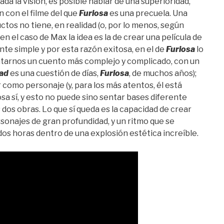
ada la visión, es posible hablar de una superioridad,
n con el filme del que
Furiosa
es una precuela. Una
tos no tiene, en realidad (o, por lo menos, según
en el caso de Max la idea es la de crear una película de
te simple y por esta razón exitosa, en el de
Furiosa
lo
ntarnos un cuento más complejo y complicado, con un
ad
es una cuestión de días,
Furiosa
, de muchos años);
como personaje (y, para los más atentos, él está
sa sí, y esto no puede sino sentar bases diferente
s dos obras. Lo que sí queda es la capacidad de crear
onajes de gran profundidad, y un ritmo que se
os horas dentro de una explosión estética increíble.