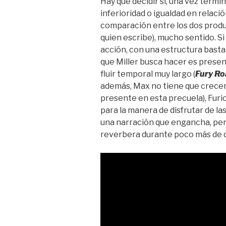
Hay que decidir si, una vez termin
inferioridad o igualdad en relació
comparación entre los dos produc
quien escribe), mucho sentido. Si 
acción, con una estructura bastan
que Miller busca hacer es prese
fluir temporal muy largo (
Fury Ro
además, Max no tiene que crecer 
presente en esta precuela), Furio
para la manera de disfrutar de la
una narración que engancha, pers
reverbera durante poco más de d