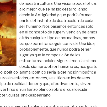
de nuestra cultura. Una visión apocalíptica,
a lo mejor, que se ha ido desarrollando
desde la Antigüedad y que podría formar
parte del instinto de destrucción de cada
ser humano. Nos basamos entonces solo
en el concepto de supervivencia y dejamos
atrás cualquier tipo de normativas, menos
las que permiten seguir con vida. Una idea,
probablemente, que nunca podrá tener
lugar, ya que la composición de las
estructuras sociales sigue siendo la misma
desde siempre: el ser humano es, nos guste
, político (animal político sería la definición filosófica
turo sin estados, entonces, se sitúan en los deseos
 tipo de realidad tienen y que, efectivamente, sirven
nvertirse en un lienzo blanco sobre el cual decidir
ter, quizás, shakespeariano.
no solo) hay que hablar aquí, ante un cuento que logra ir