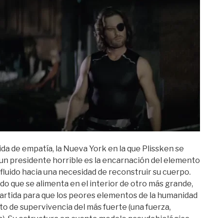
da de empatía, la Nueva York en la que Plissken se
un presidente horrible es la encarnación del elemento
fluido hacia una necesidad de reconstruir su cuerpo.
tado que se alimenta en el interior de otro más grande,
partida para que los peores elementos de la humanidad
o de supervivencia del más fuerte (una fuerza,