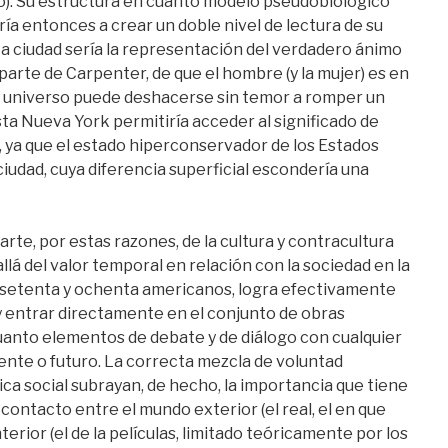
o). Su estructura en cuanto modelo pseudobiológico
ía entonces a crear un doble nivel de lectura de su
ta ciudad sería la representación del verdadero ánimo
arte de Carpenter, de que el hombre (y la mujer) es en
el universo puede deshacerse sin temor a romper un
 esta Nueva York permitiría acceder al significado de
ya que el estado hiperconservador de los Estados
iudad, cuya diferencia superficial escondería una
rte, por estas razones, de la cultura y contracultura
llá del valor temporal en relación con la sociedad en la
s setenta y ochenta americanos, logra efectivamente
y entrar directamente en el conjunto de obras
anto elementos de debate y de diálogo con cualquier
ente o futuro. La correcta mezcla de voluntad
ica social subrayan, de hecho, la importancia que tiene
 contacto entre el mundo exterior (el real, el en que
erior (el de la películas, limitado teóricamente por los