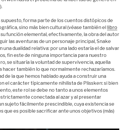
a
).
supuesto, forma parte de los cuentos distópicos de
gráfica, sino más bien cultural (véase también el
libro
n su función elemental, efectivamente, la obra del autor
guir las aventuras de un personaje principal, Snake
n una dualidad relativa: por una lado estaría el de salvar
dos, fin este de ninguna importancia para nuestro
ro, se situaría la voluntad de supervivencia, aquella
 a hacer también lo que normalmente rechazaríamos.
dad de la que hemos hablado ayuda a construir una
n el carácter típicamente nihilista de Plissken: si bien
cuento, este rol se debe no tanto a unos elementos
 estrictamente conectada al azar y al presentar
un sujeto fácilmente prescindible, cuya existencia se
s que es posible sacrificar ante unos objetivos (más)