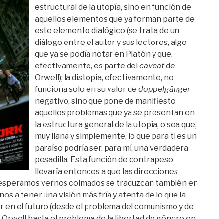
estructural de la utopía, sino en función de
aquellos elementos que ya forman parte de
este elemento dialógico (se trata de un
diálogo entre el autor y sus lectores, algo
que ya se podía notar en Platón y que,
efectivamente, es parte del
caveat
de
Orwell); la distopia, efectivamente, no
funciona solo en su valor de
doppelgänger
negativo, sino que pone de manifiesto
aquellos problemas que ya se presentan en
la estructura general de la utopía, o sea que,
muy llana y simplemente, lo que para ti es un
paraíso podría ser, para mí, una verdadera
pesadilla. Esta función de contrapeso
llevaría entonces a que las direcciones
ue esperamos vernos colmados se traduzcan también en
s a tener una visión más fría y atenta de lo que la
 en el futuro (desde el problema del comunismo y de
 Orwell hasta el problema de la libertad de género en