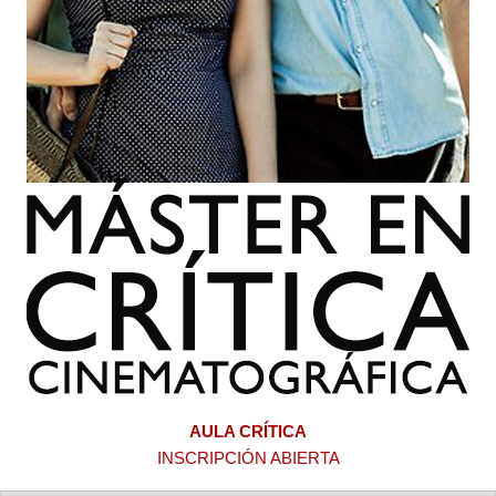
AULA CRÍTICA
INSCRIPCIÓN ABIERTA