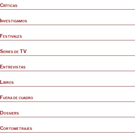
Críticas
Investigamos
Festivales
Series de TV
Entrevistas
Libros
Fuera de cuadro
Dossiers
Cortometrajes