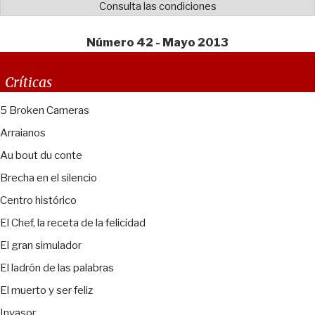
Consulta las condiciones
Número 42 - Mayo 2013
Críticas
5 Broken Cameras
Arraianos
Au bout du conte
Brecha en el silencio
Centro histórico
El Chef, la receta de la felicidad
El gran simulador
El ladrón de las palabras
El muerto y ser feliz
Invasor