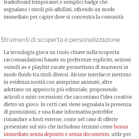
leaderboard temporanei o semplici badge che
segnalano i tavoli più affollati, offrendo un modo
immediato per capire dove si concentra la comunità.
Strumenti di scoperta e personalizzazione
La tecnologia gioca un ruolo chiave nella scoperta:
raccomandazioni basate su preferenze esplicite, sezioni
«simili a» e playlist curate permettono di muoversi in
modo fluido tra titoli diversi. Alcune interfacce mettono
in evidenza novità con anteprime animate, altre
adottano un approccio più editoriale, proponendo
articoli o mini-recensioni che raccontano l’idea creativa
dietro un gioco. In certi casi viene segnalata la presenza
di promozioni, e una frase informativa potrebbe
rimandare a fonti esterne, come nel caso di offerte
presentate sul sito che includono termini come
bonus
immediato senza deposito e senza documento
, utile per