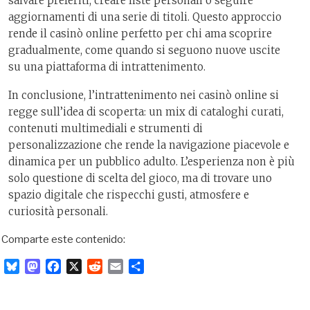
salvare preferiti, creare liste personali o seguire
aggiornamenti di una serie di titoli. Questo approccio
rende il casinò online perfetto per chi ama scoprire
gradualmente, come quando si seguono nuove uscite
su una piattaforma di intrattenimento.
In conclusione, l’intrattenimento nei casinò online si
regge sull’idea di scoperta: un mix di cataloghi curati,
contenuti multimediali e strumenti di
personalizzazione che rende la navigazione piacevole e
dinamica per un pubblico adulto. L’esperienza non è più
solo questione di scelta del gioco, ma di trovare uno
spazio digitale che rispecchi gusti, atmosfere e
curiosità personali.
Comparte este contenido:
B
M
F
X
R
E
C
l
a
a
e
m
o
u
s
c
d
a
m