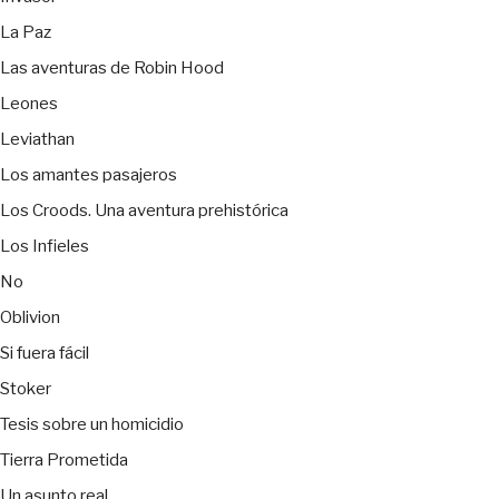
La Paz
Las aventuras de Robin Hood
Leones
Leviathan
Los amantes pasajeros
Los Croods. Una aventura prehistórica
Los Infieles
No
Oblivion
Si fuera fácil
Stoker
Tesis sobre un homicidio
Tierra Prometida
Un asunto real