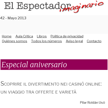
Saltar
al
contenido
42 - Mayo 2013
Home
Aula Crítica
Libros
Política de privacidad
Quiénes somos
Todos los números
Aviso legal
Contacto
Especial aniversario
Scoprire il divertimento nei casinò online:
un viaggio tra offerte e varietà
Pilar Roldán Usó