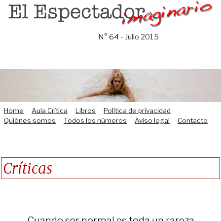
Saltar
al
contenido
N° 64 - Julio 2015
Home
Aula Crítica
Libros
Política de privacidad
Quiénes somos
Todos los números
Aviso legal
Contacto
Críticas
Cuando ser normal es toda un rareza