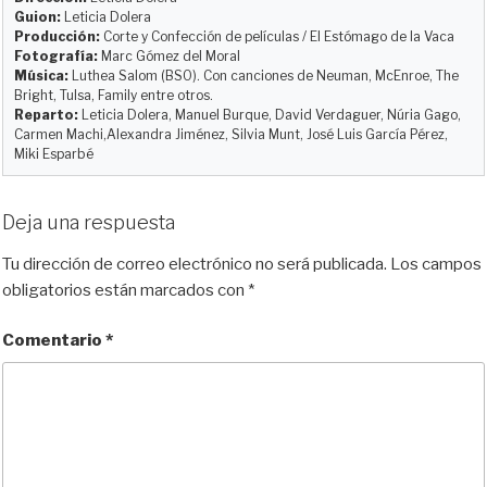
y
o
o
t
Guion:
Leticia Dolera
Producción:
Corte y Confección de películas / El Estómago de la Vaca
n
k
i
Fotografía:
Marc Gómez del Moral
r
Música:
Luthea Salom (BSO). Con canciones de Neuman, McEnroe, The
Bright, Tulsa, Family entre otros.
Reparto:
Leticia Dolera, Manuel Burque, David Verdaguer, Núria Gago,
Carmen Machi,Alexandra Jiménez, Silvia Munt, José Luis García Pérez,
Miki Esparbé
Deja una respuesta
Tu dirección de correo electrónico no será publicada.
Los campos
obligatorios están marcados con
*
Comentario
*