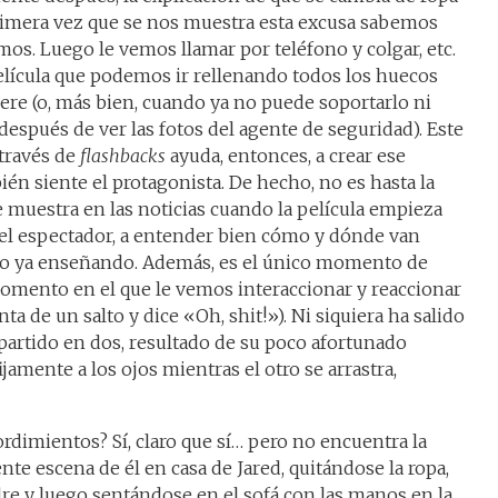
imera vez que se nos muestra esta excusa sabemos
emos. Luego le vemos llamar por teléfono y colgar, etc.
 película que podemos ir rellenando todos los huecos
iere (o, más bien, cuando ya no puede soportarlo ni
después de ver las fotos del agente de seguridad). Este
través de
flashbacks
ayuda, entonces, a crear ese
én siente el protagonista. De hecho, no es hasta la
e muestra en las noticias cuando la película empieza
el espectador, a entender bien cómo y dónde van
ido ya enseñando. Además, es el único momento de
momento en el que le vemos interaccionar y reaccionar
ta de un salto y dice «Oh, shit!»). Ni siquiera ha salido
artido en dos, resultado de su poco afortunado
ijamente a los ojos mientras el otro se arrastra,
rdimientos? Sí, claro que sí… pero no encuentra la
nte escena de él en casa de Jared, quitándose la ropa,
re y luego sentándose en el sofá con las manos en la