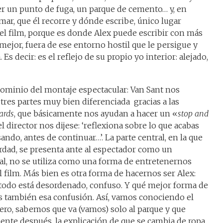
er un punto de fuga, un parque de cemento… y, en
 mar, que él recorre y dónde escribe, único lugar
el film, porque es donde Alex puede escribir con más
mejor, fuera de ese entorno hostil que le persigue y
s decir: es el reflejo de su propio yo interior: alejado,
minio del montaje espectacular: Van Sant nos
 tres partes muy bien diferenciada gracias a las
ards
, que básicamente nos ayudan a hacer un «
stop and
l director nos dijese: ‘reflexiona sobre lo que acabas
ando, antes de continuar…’. La parte central, en la que
rdad, se presenta ante al espectador como un
al, no se utiliza como una forma de entretenernos
 film. Más bien es otra forma de hacernos ser Alex:
 todo está desordenado, confuso. Y qué mejor forma de
 también esa confusión. Así, vamos conociendo el
mero, sabemos que va (vamos) solo al parque y que
nte después, la explicación de que se cambia de ropa