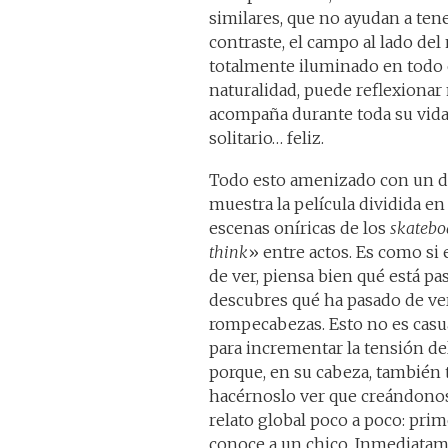
similares, que no ayudan a ten
contraste, el campo al lado del
totalmente iluminado en todo 
naturalidad, puede reflexionar 
acompaña durante toda su vida. E
solitario… feliz.
Todo esto amenizado con un do
muestra la película dividida en
escenas oníricas de los
skatebo
think
» entre actos. Es como si e
de ver, piensa bien qué está pas
descubres qué ha pasado de ve
rompecabezas. Esto no es casu
para incrementar la tensión del
porque, en su cabeza, también
hacérnoslo ver que creándonos
relato global poco a poco: pri
conoce a un chico. Inmediatame