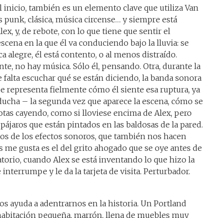
l inicio, también es un elemento clave que utiliza Van
s punk, clásica, música circense… y siempre está
ex, y, de rebote, con lo que tiene que sentir el
scena en la que él va conduciendo bajo la lluvia: se
a alegre, él está contento, o al menos distraído.
nte, no hay música. Sólo él, pensando. Otra, durante la
 falta escuchar qué se están diciendo, la banda sonora
ue representa fielmente cómo él siente esa ruptura, ya
a ducha – la segunda vez que aparece la escena, cómo se
otas cayendo, como si lloviese encima de Alex, pero
pájaros que están pintados en las baldosas de la pared.
unos de los efectos sonoros, que también nos hacen
 me gusta es el del grito ahogado que se oye antes de
gatorio, cuando Alex se está inventando lo que hizo la
interrumpe y le da la tarjeta de visita. Perturbador.
s ayuda a adentrarnos en la historia. Un Portland
 habitación pequeña, marrón, llena de muebles muy