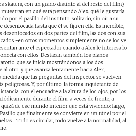
s skaters, con un grano distinto al del resto del film),
 muestran en qué está pensando Alex, qué le gustaría
 por el pasillo del instituto, solitario, sin oír a su
 desenfocada hasta que él se fija en ella. Es increíble,
s desenfocados en dos partes del film, las dos con sus
focados -en otros momentos simplemente no se los ve
esentan ante el espectador cuando a Alex le interesa lo
conecta con ellos. Destacan también los planos
gatorio, que se inicia mostrándonos a los dos
 al otro, y que avanza lentamente hacia Alex,
a medida que las preguntas del inspector se vuelven
s peligrosas. Y, por último, la forma inquietante de
istancia, con el encuadre a la altura de los ojos, por los
eriódicamente durante el film, a veces de frente, a
quizá de ese mundo interior que está viviendo: largo,
Pasillo que finalmente se convierte en un túnel por el
eltas… Todo es circular, todo vuelve a la normalidad, al
smo.