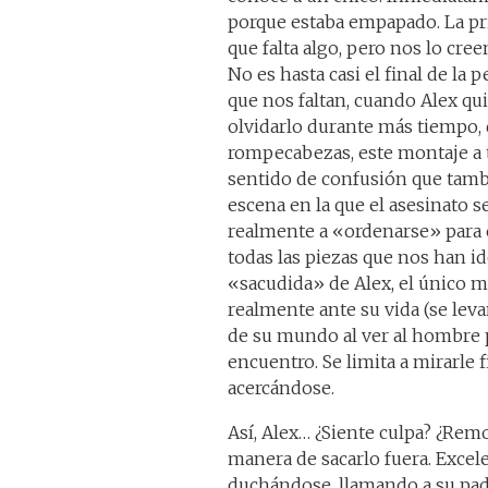
porque estaba empapado. La pr
que falta algo, pero nos lo cre
No es hasta casi el final de la
que nos faltan, cuando Alex qu
olvidarlo durante más tiempo, 
rompecabezas, este montaje a 
sentido de confusión que tambi
escena en la que el asesinato s
realmente a «ordenarse» para 
todas las piezas que nos han 
«sacudida» de Alex, el único 
realmente ante su vida (se levan
de su mundo al ver al hombre p
encuentro. Se limita a mirarle f
acercándose.
Así, Alex… ¿Siente culpa? ¿Remo
manera de sacarlo fuera. Excele
duchándose, llamando a su pad