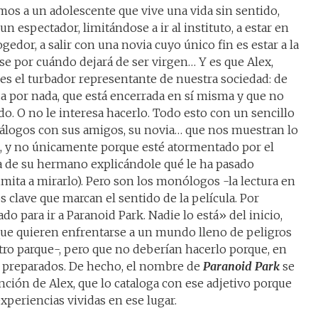
os a un adolescente que vive una vida sin sentido,
un espectador, limitándose a ir al instituto, a estar en
dor, a salir con una novia cuyo único fin es estar a la
e por cuándo dejará de ser virgen… Y es que Alex,
 es el turbador representante de nuestra sociedad: de
a por nada, que está encerrada en sí misma y que no
. O no le interesa hacerlo. Todo esto con un sencillo
iálogos con sus amigos, su novia… que nos muestran lo
ra, y no únicamente porque esté atormentado por el
ena de su hermano explicándole qué le ha pasado
limita a mirarlo). Pero son los monólogos -la lectura en
s clave que marcan el sentido de la película. Por
o para ir a Paranoid Park. Nadie lo está» del inicio,
que quieren enfrentarse a un mundo lleno de peligros
tro parque-, pero que no deberían hacerlo porque, en
án preparados. De hecho, el nombre de
Paranoid Park
se
ión de Alex, que lo cataloga con ese adjetivo porque
 experiencias vividas en ese lugar.