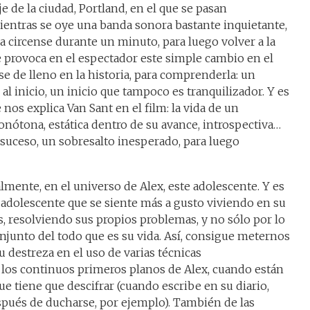
e de la ciudad, Portland, en el que se pasan
entras se oye una banda sonora bastante inquietante,
 circense durante un minuto, para luego volver a la
ue provoca en el espectador este simple cambio en el
se de lleno en la historia, para comprenderla: un
al inicio, un inicio que tampoco es tranquilizador. Y es
nos explica Van Sant en el film: la vida de un
ótona, estática dentro de su avance, introspectiva…
suceso, un sobresalto inesperado, para luego
ralmente, en el universo de Alex, este adolescente. Y es
adolescente que se siente más a gusto viviendo en su
s, resolviendo sus propios problemas, y no sólo por lo
njunto del todo que es su vida. Así, consigue meternos
u destreza en el uso de varias técnicas
e los continuos primeros planos de Alex, cuando están
e tiene que descifrar (cuando escribe en su diario,
spués de ducharse, por ejemplo). También de las