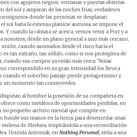
nes con agujeros negros, ventanas y puertas abiertas
n del sol y amparan de las noches frías, verdaderos
hormigueros donde las personas se desplazan
el sol baña la extensa planicie arenosa, se impone el
s. Y cuando la cámara se acerca, vemos venir a Port y a
cia nosotros, desde un plano general a uno más cercano,
e unión, cuando asomados desde el risco hacia el
elo es tan extraño, tan sólido, como si nos protegiera de
ir, cuando sus cuerpos ya están más cerca: “Amar
r no correspondido en su gran intensidad los lleva a
ces cuando el soberbio paisaje pierde protagonismo y
car un momento tan conmovedor.
 le disputan al hombre la posesión de su compañera en
 se ofrece como metáfora de oportunidades perdidas, en
n mi pequeño archivo mental que compite en
 hunde sus manos en la tierra, para desenredar unas
a melena de Medusa, inspirándola a una reconciliación
odea. Urszula Antoniak, en
Nothing Personal
, sitúa a una