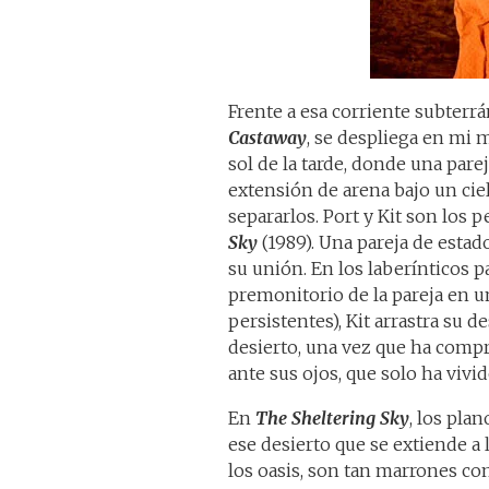
Frente a esa corriente subterr
Castaway
, se despliega en mi 
sol de la tarde, donde una par
extensión de arena bajo un cie
separarlos. Port y Kit son los
Sky
(1989). Una pareja de esta
su unión. En los laberínticos 
premonitorio de la pareja en 
persistentes), Kit arrastra su d
desierto, una vez que ha compr
ante sus ojos, que solo ha vivid
En
The Sheltering Sky
, los pla
ese desierto que se extiende a
los oasis, son tan marrones co