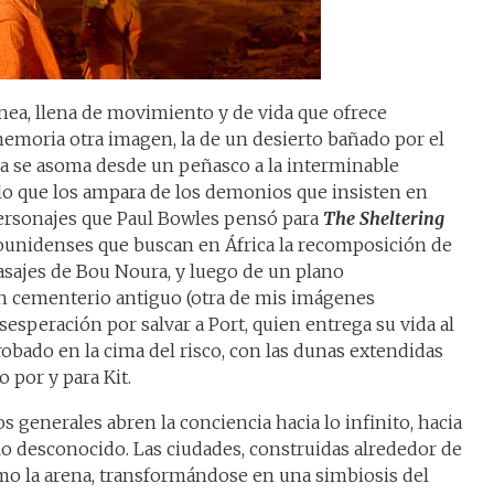
ánea, llena de movimiento y de vida que ofrece
memoria otra imagen, la de un desierto bañado por el
eja se asoma desde un peñasco a la interminable
lo que los ampara de los demonios que insisten en
 personajes que Paul Bowles pensó para
The Sheltering
dounidenses que buscan en África la recomposición de
pasajes de Bou Noura, y luego de un plano
un cementerio antiguo (otra de mis imágenes
esesperación por salvar a Port, quien entrega su vida al
obado en la cima del risco, con las dunas extendidas
o por y para Kit.
nos generales abren la conciencia hacia lo infinito, hacia
 lo desconocido. Las ciudades, construidas alrededor de
mo la arena, transformándose en una simbiosis del