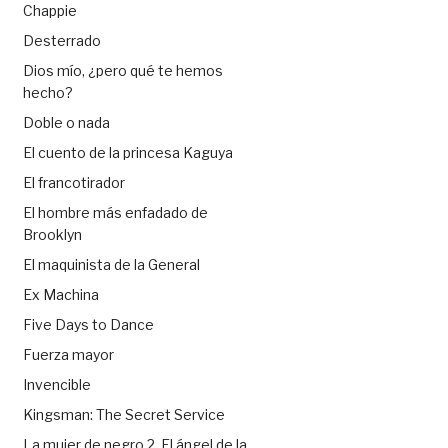
Chappie
Desterrado
Dios mío, ¿pero qué te hemos
hecho?
Doble o nada
El cuento de la princesa Kaguya
El francotirador
El hombre más enfadado de
Brooklyn
El maquinista de la General
Ex Machina
Five Days to Dance
Fuerza mayor
Invencible
Kingsman: The Secret Service
La mujer de negro 2. El ángel de la