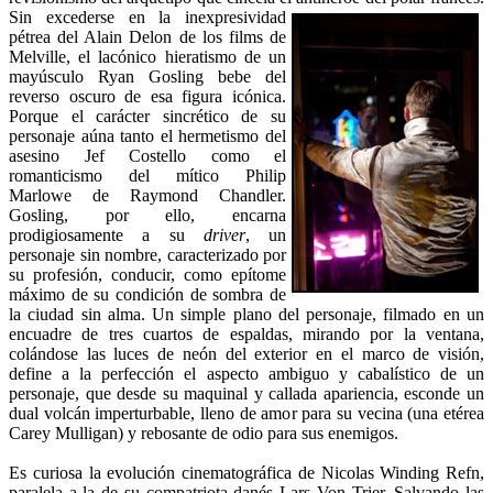
Sin
excederse en la inexpresividad
pétrea del Alain Delon de los films de
Melville, el lacónico hieratismo de un
mayúsculo Ryan Gosling bebe del
reverso oscuro de esa figura icónica.
Porque el carácter sincrético de su
personaje aúna tanto el hermetismo del
asesino Jef Costello como el
romanticismo del mítico Philip
Marlowe de Raymond Chandler.
Gosling, por ello, encarna
prodigiosamente a su
driver
, un
personaje sin nombre, caracterizado por
su profesión, conducir, como epítome
máximo de su condición de sombra de
la ciudad sin alma. Un simple plano del personaje, filmado en un
encuadre de tres cuartos de espaldas, mirando por la ventana,
colándose las luces de neón del exterior en el marco de visión,
define a la perfección el aspecto ambiguo y cabalístico de un
personaje, que desde su maquinal y callada apariencia, esconde un
dual volcán imperturbable, lleno de amor para su vecina (una etérea
Carey Mulligan) y rebosante de odio para sus enemigos.
Es curiosa la evolución cinematográfica de Nicolas Winding Refn,
paralela a la de su compatriota danés Lars Von Trier. Salvando las