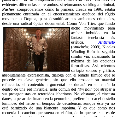
evidentes diferencias entre ambos, si retomamos su trilogía criminal,
Pusher
, comprobaremos cómo la primera, creada en 1996, estaba
plenamente enraizada en el encorsetamiento ascético del rígido
movimiento Dogma, para desmitificar sus ambientes criminales,
desde una radical óptica documental. Como Von Trier, que
fundó
dicho movimiento para
acabar imbuido en la
fantasía tenebrista más
estética,
Anticristo
(
Antichrist
, 2009), Nicolas
Winding Refn ha seguido
similar vía, alcanzando la
máxima de las opciones
formalistas. Así, mientras
su tapiz sonoro y gráfico,
absolutamente expresionista, dialoga con el legado fílmico que le
precede en clave genérica, sin que ello erosione su material
refractario, el contenido argumental no dudará en enmarañarlo
dentro de una red invisible, nota común del
film noir
por atrapar a
sus protagonistas en retorcidos laberintos. No obstante, el cineasta
danés, a pesar de situarlo en la penumbra, prefiere buscar el destello
luminoso del héroe en tiempos de decadencia, aunque éste ya no
esté barnizado de una blancura impoluta. Y es que como nos
recuerda la canción que suena en el film, de lo que se trata es de