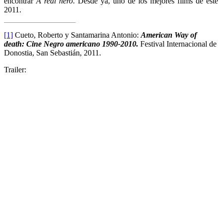
encontrar
A real hero
. Desde ya, uno de los mejores films de este
2011.
[1]
Cueto, Roberto y Santamarina Antonio:
American Way of
death: Cine Negro americano 1990-2010.
Festival Internacional de
Donostia, San Sebastián, 2011.
Trailer: