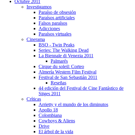
Octubre 2011
Investigamos
Paraí­so de obsesión
Paraí­sos artificiales
Falsos paraí­sos
Adicciones
Paraí­sos virtuales
Cinerama
BSO - Twin Peaks
Series: The Walking Dead
La Biennale di Venezia 2011
Palmarés
Cirque du soleil: Corteo
Almerí­a Western Film Festival
Festival de San Sebastián 2011
Reseñas
44 edición del Festival de Cine Fantástico de
Sitges 2011
Crí­ticas
Arrietty y el mundo de los diminutos
Apollo 18
Colombiana
Cowboys & Aliens
Drive
El árbol de la vida