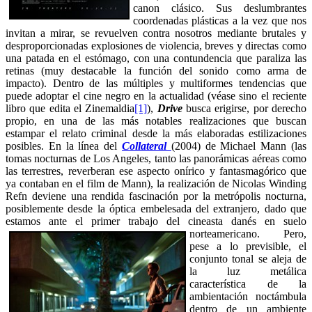
canon clásico. Sus deslumbrantes
coordenadas plásticas a la vez que nos
invitan a mirar, se revuelven contra nosotros mediante brutales y
desproporcionadas explosiones de violencia, breves y directas como
una patada en el estómago, con una contundencia que paraliza las
retinas (muy destacable la función del sonido como arma de
impacto). Dentro de las múltiples y multiformes tendencias que
puede adoptar el cine negro en la actualidad (véase sino el reciente
libro que edita el Zinemaldia
[1]
),
Drive
busca erigirse, por derecho
propio, en una de las más notables realizaciones que buscan
estampar el relato criminal desde la más elaboradas estilizaciones
posibles. En la línea del
Collateral
(2004) de Michael Mann (las
tomas nocturnas de Los Angeles, tanto las panorámicas aéreas como
las terrestres, reverberan ese aspecto onírico y fantasmagórico que
ya contaban en el film de Mann), la realización de Nicolas Winding
Refn deviene una rendida fascinación por la metrópolis nocturna,
posiblemente desde la óptica embelesada del extranjero, dado que
estamos
ante el primer trabajo del cineasta
danés en suelo
norteamericano. Pero,
pese a lo previsible, el
conjunto tonal se aleja de
la luz metálica
característica de la
ambientación noctámbula
dentro de un ambiente