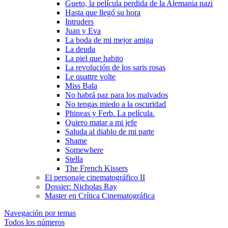
Gueto, la pelí­cula perdida de la Alemania nazi
Hasta que llegó su hora
Intruders
Juan y Eva
La boda de mi mejor amiga
La deuda
La piel que habito
La revolución de los saris rosas
Le quattre volte
Miss Bala
No habrá paz para los malvados
No tengas miedo a la oscuridad
Phineas y Ferb. La pelí­cula.
Quiero matar a mi jefe
Saluda al diablo de mi parte
Shame
Somewhere
Stella
The French Kissers
El personaje cinematográfico II
Dossier: Nicholas Ray
Master en Crí­tica Cinematográfica
Navegación por temas
Todos los números