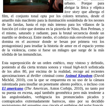
urbano. Porque para
abrigar la lírica y elíptica
love story
que alberga el
film, el conjunto tonal opta por los colores terrarios, desde el
amarillo más macilento para la iluminación sonámbula de los neones
de las farolas, hasta el rojo más intenso para los villanos de la
función (el color que domina en la pizzería de Nino, Ron Perlman, y
el mismo, saturado y radiante, para la brutal secuencia donde un
martillo se desboca). Entre medio, el cobrizo más envolvente (el que
domina en el ascensor donde se besan por primera vez los
protagonistas) para irradiar la historia de amor en el espacio yermo
de la violencia, como si fuese un milagro que surge de la más
sórdida de las inmundicias.
Esta superposición de un orden estético, muy vistoso y definido,
poniendo al día cierta textura sonora y visual
high-tech
sofisticada
de los años 80, por encima de la realidad, recoge así recientes
aproximaciones al
thriller
criminal como
Animal Kingdom
(David
Michôd, 2010), con la que se emparenta en su uso de la cámara
ralentizada para insuflar un penetrante aliento poético, o incluso con
El americano
(
The American
, Anton Corbijn, 2010), no tanto por
su puesta en escena, aquí también geométrica pero más tendente a
las angulosidades, verbigracia los pronunciados picados y
contrapicados extremadamente barrocos, sino por su decidido
revisionismo del arquetipo que cincela el antihéroe del polar francés.