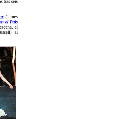
 tras seis
ar
(James
en el País
escena, el
sell), al