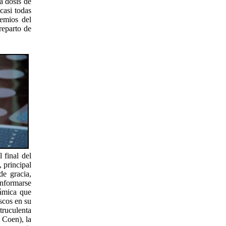
a dosis de
casi todas
remios del
reparto de
 final del
, principal
de gracia,
onformarse
námica que
scos en su
 truculenta
 Coen), la