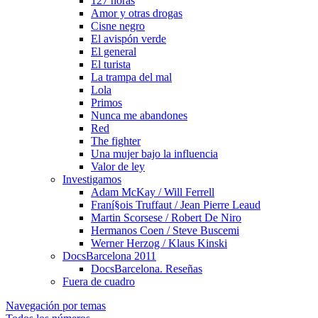
127 horas
Amor y otras drogas
Cisne negro
El avispón verde
El general
El turista
La trampa del mal
Lola
Primos
Nunca me abandones
Red
The fighter
Una mujer bajo la influencia
Valor de ley
Investigamos
Adam McKay / Will Ferrell
Franí§ois Truffaut / Jean Pierre Leaud
Martin Scorsese / Robert De Niro
Hermanos Coen / Steve Buscemi
Werner Herzog / Klaus Kinski
DocsBarcelona 2011
DocsBarcelona. Reseñas
Fuera de cuadro
Navegación por temas