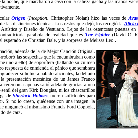
e la noche, que marcharon a casa con la cabeza gacha y las manos vacías
ctivamente.
acular
Origen
(
Inception
, Christopher Nolan) hizo las veces de
Avat
 las distinciones técnicas. Los restos que dejó, los recogió la
Alicia 
Artística y Diseño de Vestuario. Lejos de las ostentosas puestas en 
contradictoria parábola de realidad que es
The Fighter
(David O. Rus
l esperado de Christian Bale, y la sorpresa de Melissa Leo-.
mación, además de la de Mejor Canción Original,
orroboró las sospechas que la encumbraban como
me uno a ello) de soporífera (hallando su culmen
omo respuesta de enmienda al pánico que sembrara
gradecer si hubiera habido alicientes; la del año
on la presentación mecánica de un James Franco
la ceremonia apenas salió adelante gracias a una
enil del gran Kirk Douglas, ni los chascarrillos
ega de
Sherlock Holmes
, fueron suficientes para
am
. Si no lo creen, quédense con una imagen: la
que ninguneó al mismísimo Francis Ford Coppola,
do de cara.