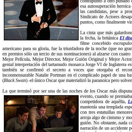
contrapunto a otro puñado d
esa autosuperación heroica 
las candidatas, pese a pr
Sindicato de Actores desapa
puntos, como finalmente vi
La cinta que más galardone
la fecha, la británica
El dis
filme concebido escrupulo
americano para su gloria, fue la triunfadora de la noche (que no gran
en premios sólo un tercio de sus nominaciones) al alzarse con cuatro es
Mejor Película, Mejor Director, Mejor Guión Original y Mejor Actor,
genial interpretación del tartamudo monarca Jorge VI de Inglaterra 
también se confirmó el secreto a voces que otorgaba el reco
inconmensurable Natalie Portman en el complicado papel de una bail
(
Black Swan
) -el único Oscar que materializó la paranoica pero solve
La que terminó por ser una de las noches de los Oscar más disputada
evento, cuando se premiaba
competidora de aquélla,
La
mantenía una templada espe
con tres estatuillas meno
arroja algo de cinismo y mo
guión. No obstante, nada c
narración de un accidente 