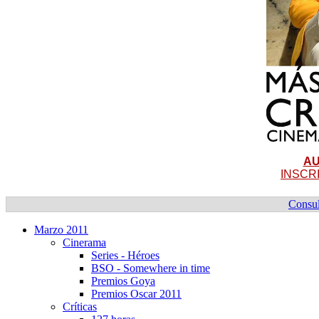
AU
INSCR
Consul
Marzo 2011
Cinerama
Series - Héroes
BSO - Somewhere in time
Premios Goya
Premios Oscar 2011
Crí­ticas