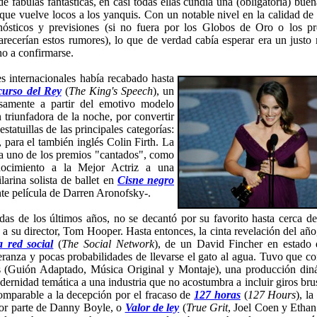
e fábulas fantásticas, en casi todas ellas cundía una (obligatoria) buen
que vuelve locos a los yanquis. Con un notable nivel en la calidad de 
onósticos y previsiones (si no fuera por los Globos de Oro o los p
recerían estos rumores), lo que de verdad cabía esperar era un justo 
no a confirmarse.
s internacionales había recabado hasta
curso del Rey
(
The King's Speech
), un
samente a partir del emotivo modelo
 triunfadora de la noche, por convertir
tatuillas de las principales categorías:
 para el también inglés Colin Firth. La
era uno de los premios "cantados", como
nocimiento a la Mejor Actriz a una
arina solista de ballet en
Cisne negro
nte película de Darren Aronofsky-.
s de los últimos años, no se decantó por su favorito hasta cerca del
 a su director, Tom Hooper.
Hasta entonces, la cinta revelación del año
 red social
(
The Social Network
), de un David Fincher en estado 
ranza y pocas probabilidades de llevarse el gato al agua. Tuvo que c
res (Guión Adaptado, Música Original y Montaje), una producción di
dernidad temática a una industria que no acostumbra a incluir giros bru
omparable a la decepción por el fracaso de
127 horas
(
127 Hours
), la
por parte de Danny Boyle, o
Valor de ley
(
True Grit
, Joel Coen y Ethan