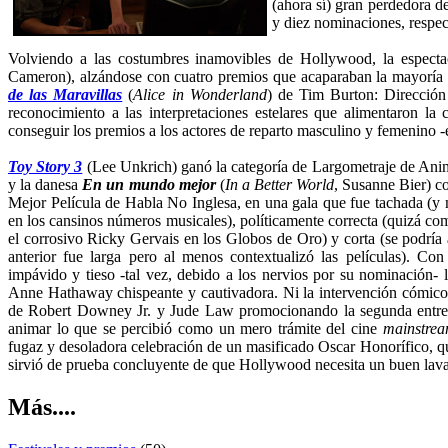
(ahora sí) gran perdedora d
y diez nominaciones, respe
Volviendo a las costumbres inamovibles de Hollywood, la espect
Cameron), alzándose con cuatro premios que acaparaban la mayoría de
de las Maravillas
(
Alice in Wonderland
) de Tim Burton: Dirección 
reconocimiento a las interpretaciones estelares que alimentaron la 
conseguir los premios a los actores de reparto masculino y femenino -e
Toy Story 3
(Lee Unkrich) ganó la categoría de Largometraje de Ani
y la danesa
En un mundo mejor
(
In a Better World
, Susanne Bier) c
Mejor Película de Habla No Inglesa, en una gala que fue tachada (y 
en los cansinos números musicales), políticamente correcta (quizá c
el corrosivo Ricky Gervais en los Globos de Oro) y corta (se podría a
anterior fue larga pero al menos contextualizó las películas). C
impávido y tieso -tal vez, debido a los nervios por su nominación- 
Anne Hathaway chispeante y cautivadora. Ni la intervención cómico-s
de Robert Downey Jr. y Jude Law promocionando la segunda entr
animar lo que se percibió como un mero trámite del cine
mainstre
fugaz y desoladora celebración de un masificado Oscar Honorífico, 
sirvió de prueba concluyente de que Hollywood necesita un buen lava
Más....