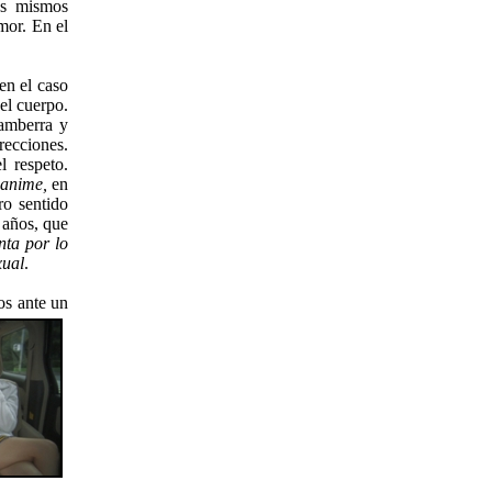
os mismos
mor. En el
en el caso
el cuerpo.
gamberra y
recciones.
l respeto.
anime,
en
ro sentido
 años, que
nta por lo
xual
.
os ante un