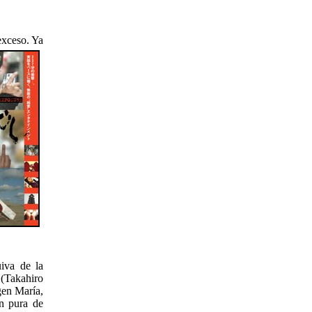
exceso. Ya
iva de la
u
(Takahiro
gen María,
en pura de