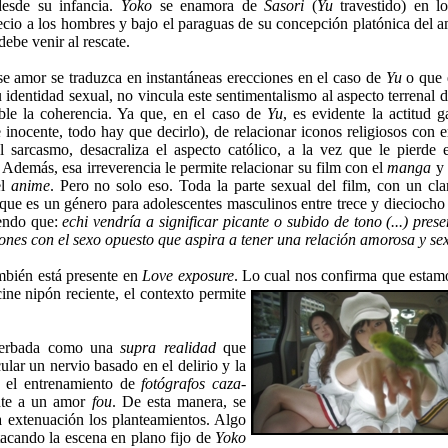
desde su infancia.
Yoko
se enamora de
Sasori
(
Yu
travestido) en l
ecio a los hombres y bajo el paraguas de su concepción platónica del a
debe venir al rescate.
e amor se traduzca en instantáneas erecciones en el caso de
Yu
o que 
 identidad sexual, no vincula este sentimentalismo al aspecto terrenal d
able la coherencia. Ya que, en el caso de
Yu
, es evidente la actitud 
e inocente, todo hay que decirlo), de relacionar iconos religiosos con e
 sarcasmo, desacraliza el aspecto católico, a la vez que le pierde e
Además, esa irreverencia le permite relacionar su film con el
manga
y
el
anime
. Pero no solo eso. Toda la parte sexual del film, con un cla
que es un género para adolescentes masculinos entre trece y dieciocho
iendo que:
echi vendría a significar picante o subido de tono (...) prese
ones con el sexo opuesto que aspira a tener una relación amorosa y se
ambién está presente en
Love
exposure
. Lo cual nos
confirma que estam
ne nipón reciente, el contexto permite
xacerbada como una
supra realidad
que
ular un nervio basado en el delirio y la
le el entrenamiento de
fotógrafos caza-
ente a un amor
fou
. De esta manera, se
 la extenuación los planteamientos. Algo
stacando la escena en plano fijo de
Yoko