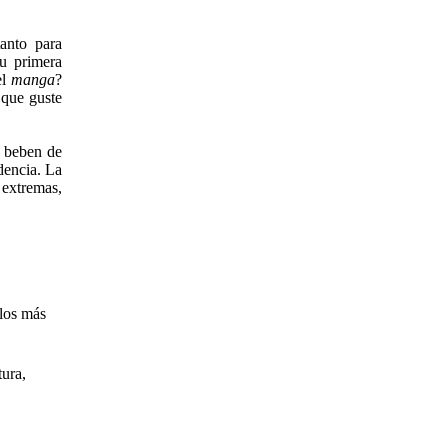
anto para
su primera
el
manga
?
 que guste
e beben de
dencia. La
s extremas,
 los más
tura,