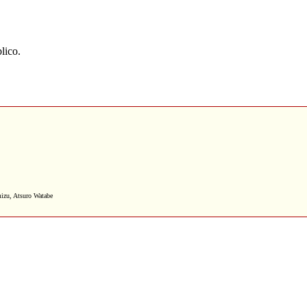
lico.
mizu, Atsuro Watabe