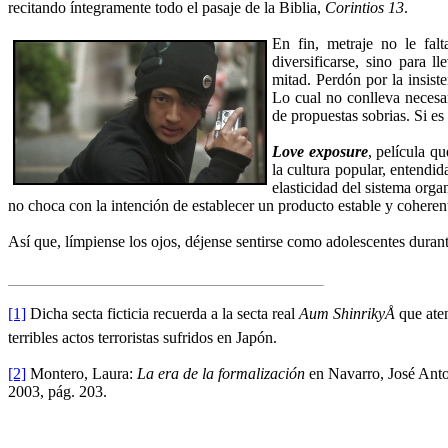
recitando íntegramente todo el pasaje de la Biblia,
Corintios 13
.
En fin, metraje no le fal
diversificarse, sino para 
mitad. Perdón por la insis
Lo cual no conlleva necesar
de propuestas sobrias. Si es 
Love
exposure
, película q
la cultura popular, entendi
elasticidad del sistema orga
no choca con la intención de establecer un producto estable y cohere
Así que, límpiense los ojos, déjense sentirse como adolescentes durant
[1]
Dicha secta ficticia recuerda a la secta real
Aum ShinrikyÅ
que ate
terribles actos terroristas sufridos en Japón.
[2]
Montero, Laura:
La era de la formalización
en Navarro, José Anto
2003, pág. 203.