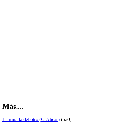
Más....
La mirada del otro (CrÃ­ticas)
(520)