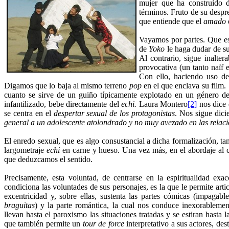
mujer que ha construido 
términos. Fruto de su despr
que entiende que el
amado
Vayamos por partes. Que es
de
Yoko
le haga dudar de su
Al contrario, sigue inalter
provocativa (un tanto naïf 
Con ello, haciendo uso del
Digamos que lo baja al mismo terreno
pop
en el que enclava su film. 
cuanto se sirve de un guiño típicamente explotado en un género d
infantilizado, bebe directamente del
echi.
Laura Montero
[2]
nos dice 
se centra en el
despertar sexual de los protagonistas
. Nos sigue dic
general a un adolescente atolondrado y no muy avezado en las relaci
El enredo sexual, que es algo consustancial a dicha formalización, t
largometraje
echi
en carne y hueso. Una vez más, en el abordaje al ci
que deduzcamos el sentido.
Precisamente, esta voluntad, de centrarse en la espiritualidad e
condiciona las voluntades de sus personajes, es la que le permite artic
excentricidad y, sobre ellas, sustenta las partes cómicas (impagab
braguitas
) y la parte romántica, la cual nos conduce inexorablem
llevan hasta el paroxismo las situaciones tratadas y se estiran hasta
que también permite un
tour de force
interpretativo a sus actores, de