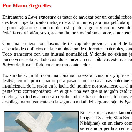
Por Manu Argüelles
Enfrentarse a
Love
exposure
es tratar de navegar por un caudal rebos
desde su hiperbolizado metraje de 237 minutos para una película que
largometraje-cóctel, que combina sin pudor alguno y con un senti
fetichismo, religión, sexo, acción, humor, melodrama, gore, amor, etc.
Con una primera hora fascinante (el capítulo previo al cartel de la
ausencia de conflictos en la combinación de diferentes materiales, ton
Todo transcurre con una inusual normalidad. Y donde no existen jera
puede verse sobresaltado cuando se mezclan citas bíblicas extensas c
Bolero
de Ravel. Todo en el mismo contenedor.
Es, sin duda, un film con una clara naturaleza alucinatoria y que cent
festiva, en un primer tramo para pasar a una escala más solemne y
insuficiencia de la razón en la lucha del hombre por sostenerse en el 
panteísmo contemporáneo, en el que, una vez que la religión católi
sujeto y su todavía necesaria voluntad de trascendencia, le convi
despliega narrativamente en la segunda mitad del largometraje,
la Igl
En este misticismo tambi
imagen. Es decir, Sion Sono
Nishijima), en un claro co
se enamora perdidamente