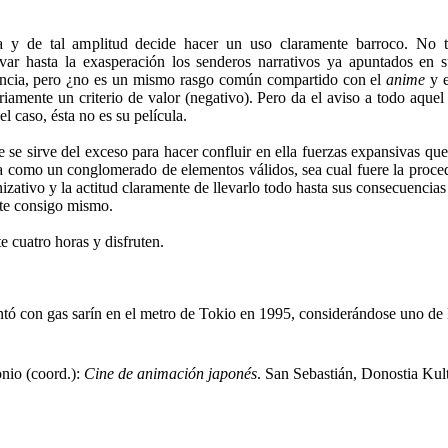
ta y de tal amplitud decide hacer un uso claramente barroco. No t
llevar hasta la exasperación los senderos narrativos ya apuntados en 
tencia, pero ¿no es un mismo rasgo común compartido con el
anime
y 
iamente un criterio de valor (negativo). Pero da el aviso a todo aquel
el caso, ésta no es su película.
ue se sirve del exceso para hacer confluir en ella fuerzas expansivas qu
da como un conglomerado de elementos válidos, sea cual fuere la proce
nizativo y la actitud claramente de llevarlo todo hasta sus consecuencia
nte consigo mismo.
e cuatro horas y disfruten.
ntó con gas sarín en el metro de Tokio en 1995, considerándose uno de
nio (coord.):
Cine de animación japonés
. San Sebastián, Donostia Kul