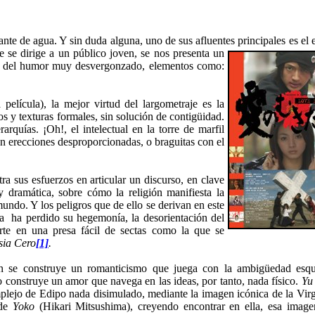
ante de agua. Y sin duda alguna, uno de sus afluentes principales
es el 
 se dirige a un público joven, se nos presenta un
do del humor muy desvergonzado, elementos como:
 película), la mejor virtud del largometraje es la
os y texturas formales, sin solución de contigüidad.
rquías. ¡Oh!, el intelectual en la torre de marfil
on erecciones desproporcionadas, o braguitas con el
ra sus esfuerzos en articular un discurso, en clave
 dramática, sobre cómo la religión manifiesta la
mundo. Y los peligros que de ello se derivan en este
ca ha perdido su hegemonía, la desorientación del
erte en una presa fácil de sectas como la que se
esia Cero
[1]
.
én se construye un romanticismo que juega con la ambigüedad esqu
 construye un amor que navega en las ideas, por tanto, nada físico.
Y
mplejo de Edipo nada disimulado, mediante la imagen icónica de la Vir
 de
Yoko
(Hikari Mitsushima), creyendo encontrar en ella, esa imag