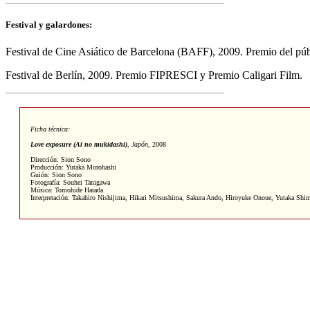
Festival y galardones:
Festival de Cine Asiático de Barcelona (BAFF), 2009. Premio del púb
Festival de Berlín, 2009. Premio FIPRESCI y Premio Caligari Film.
Ficha técnica:
Love
exposure
(Ai no mukidashi)
, Japón
, 2008
Dirección: Sion Sono
Producción: Yutaka Morohashi
Guión: Sion Sono
Fotografía: Souhei Tanigawa
Música: Tomohide Harada
Interpretación: Takahiro Nishijima, Hikari Mitsushima, Sakura Ando, Hiroyuke Onoue, Yutaka Shi