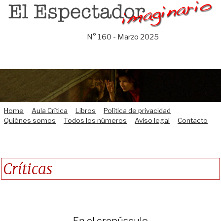
Saltar
al
contenido
N° 160 - Marzo 2025
Home
Aula Crítica
Libros
Política de privacidad
Quiénes somos
Todos los números
Aviso legal
Contacto
Críticas
En el crepúsculo