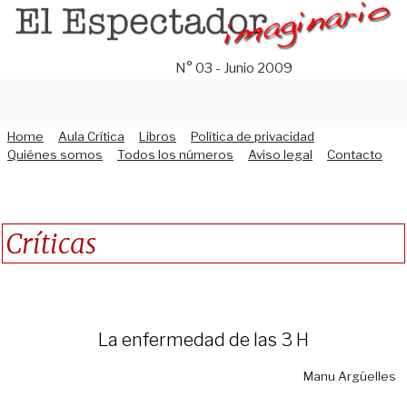
Saltar
al
contenido
N° 03 - Junio 2009
Home
Aula Crítica
Libros
Política de privacidad
Quiénes somos
Todos los números
Aviso legal
Contacto
Críticas
La enfermedad de las 3 H
Manu Argüelles