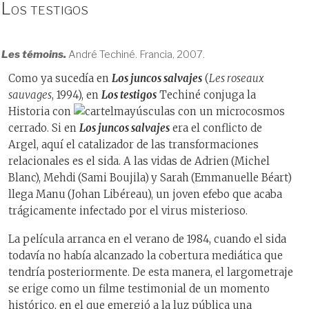
Los testigos
Les témoins.
André Techiné. Francia, 2007.
Como ya sucedía en
Los juncos salvajes
(
Les roseaux
sauvages
, 1994), en
Los testigos
Techiné conjuga la
Historia con
mayúsculas con un microcosmos
cerrado. Si en
Los juncos salvajes
era el conflicto de
Argel, aquí el catalizador de las transformaciones
relacionales es el sida. A las vidas de Adrien
(Michel
Blanc), Mehdi
(Sami Boujila)
y Sarah
(Emmanuelle Béart)
llega Manu
(Johan Libéreau), un joven efebo que acaba
trágicamente infectado por el virus misterioso.
La película arranca en el verano de 1984, cuando el sida
todavía no había alcanzado la cobertura mediática que
tendría posteriormente. De esta manera, el largometraje
se erige como un filme testimonial de un momento
histórico, en el que emergió a la luz pública una