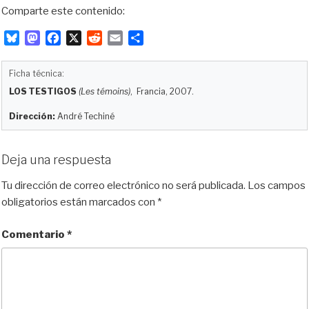
Comparte este contenido:
B
M
F
X
R
E
C
l
a
a
e
m
o
u
s
c
d
a
m
Ficha técnica:
e
t
e
d
i
p
LOS TESTIGOS
(Les témoins)
, Francia, 2007.
s
o
b
i
l
a
k
d
o
t
r
Dirección:
André Techiné
y
o
o
t
n
k
i
Deja una respuesta
r
Tu dirección de correo electrónico no será publicada.
Los campos
obligatorios están marcados con
*
Comentario
*