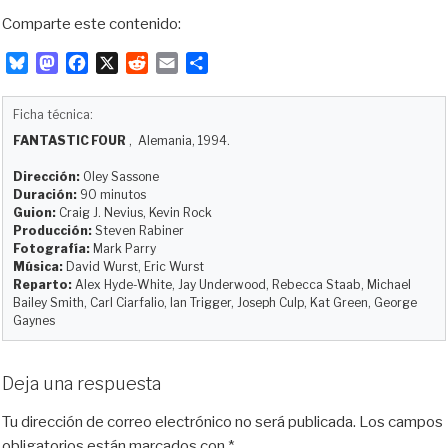
Comparte este contenido:
B
M
F
X
R
E
C
l
a
a
e
m
o
u
s
c
d
a
m
Ficha técnica:
e
t
e
d
i
p
FANTASTIC FOUR
, Alemania, 1994.
s
o
b
i
l
a
k
d
o
t
r
Dirección:
Oley Sassone
y
o
o
t
Duración:
90 minutos
Guion:
Craig J. Nevius, Kevin Rock
n
k
i
Producción:
Steven Rabiner
r
Fotografía:
Mark Parry
Música:
David Wurst, Eric Wurst
Reparto:
Alex Hyde-White, Jay Underwood, Rebecca Staab, Michael
Bailey Smith, Carl Ciarfalio, Ian Trigger, Joseph Culp, Kat Green, George
Gaynes
Deja una respuesta
Tu dirección de correo electrónico no será publicada.
Los campos
obligatorios están marcados con
*