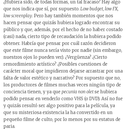
¿Hubiera sido, de todas formas, un tal fracaso? Hay algo
que nos indica que sí, por supuesto.
Low budget
,
low FX
,
low screenplay
. Pero hay también momentos que nos
hacen pensar que quizás hubiera logrado encontrar su
público y que, además, por el hecho de no haber costado
(casi) nada, cierto tipo de recaudación la hubiera podido
obtener. Habría que pensar por cuál razón decidieron
que este filme nunca sería visto por nadie (sin embargo,
nuestros ojos lo pueden ver). ¿Vergüenza? ¿Cierto
remordimiento artístico? ¿Posibles cuestiones de
carácter moral que impidieron dejarse arrastrar por una
falta de valor estético y narrativo? Por supuesto que no,
los productores de filmes muchas veces ningún tipo de
conciencia tienen, y ya que
pecunia non olet
se hubiera
podido pensar en venderlo como VHS (o DVD). Así no fue
y quizás resultó ser algo positivo para la película, ya
que su misteriosa existencia la ha convertido en un
pequeño filme de culto, por lo menos por su estatus de
paria.