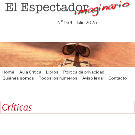
Saltar
al
contenido
N° 164 - Julio 2025
Home
Aula Crítica
Libros
Política de privacidad
Quiénes somos
Todos los números
Aviso legal
Contacto
Críticas