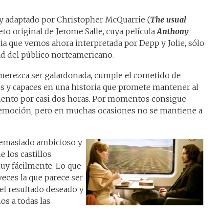
o y adaptado por Christopher McQuarrie (
The usual
reto original de Jerome Salle, cuya película
Anthony
ia que vemos ahora interpretada por Depp y Jolie, sólo
ad del público norteamericano.
 merezca ser galardonada, cumple el cometido de
es y capaces en una historia que promete mantener al
asiento por casi dos horas. Por momentos consigue
 emoción, pero en muchas ocasiones no se mantiene a
 demasiado ambicioso y
e los castillos
y fácilmente. Lo que
eces la que parece ser
el resultado deseado y
os a todas las