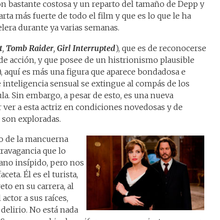
ón bastante costosa y un reparto del tamaño de Depp y
arta más fuerte de todo el film y que es lo que le ha
lera durante ya varias semanas.
t
,
Tomb Raider
,
Girl Interrupted
), que es de reconocerse
 de acción, y que posee de un histrionismo plausible
, aquí es más una figura que aparece bondadosa e
e inteligencia sensual se extingue al compás de los
la. Sin embargo, a pesar de esto, es una nueva
 ver a esta actriz en condiciones novedosas y de
 son exploradas.
do de la mancuerna
travagancia que lo
mano insípido, pero nos
ceta. Él es el turista,
eto en su carrera, al
actor a sus raíces,
 delirio. No está nada