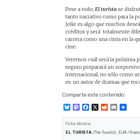
Pese a todo,
El turista
se disfru
tanto narrativo como para la p
Jolie es algo que muchos dese
créditos y será totalmente dife
carrera como una cinta en la q
cine.
Veremos cuál será la próxima 
seguro preparará un sorpresivo
internacional, no sólo como un
es: un autor de dramas que toca
Comparte este contenido:
B
M
F
X
R
E
C
l
a
a
e
m
o
u
s
c
d
a
m
Ficha técnica:
e
t
e
d
i
p
EL TURISTA
(The Tourist)
, EUA / Franc
s
o
b
i
l
a