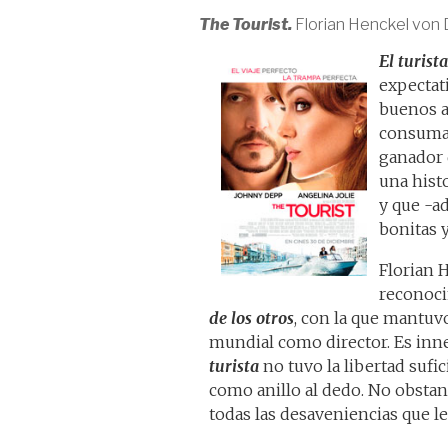
The Tourist.
Florian Henckel von 
El turista
expectati
buenos a
consumad
ganador 
una histo
y que -a
bonitas 
Florian 
reconoci
de los otros
, con la que mantuvo
mundial como director. Es inn
turista
no tuvo la libertad sufic
como anillo al dedo. No obstant
todas las desaveniencias que le