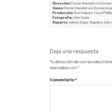
k
d
o
t
r
Dirección:
Florian Henckel von Donne
y
o
o
t
Guion:
Florian Henckel von Donnersmarc
n
k
i
Producción:
Ron Halpern, Lloyd Philli
r
Fotografía:
John Seale
Reparto:
Johnny Depp, Angelina Jolie,
Deja una respuesta
Tu dirección de correo electróni
marcados con
*
Comentario
*