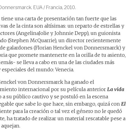
Donnersmarck. EUA / Francia, 2010.
tiene una carta de presentación tan fuerte que las
vas de la cinta son altísimas: un reparto de estrellas y
ctores (AngelinaJolie y Johnnie Depp), un guionista
o (Stephen McQuarrie), un director recientemente
de galardones (Florian Henckel von Donnersmarck) y
ria que promete mantenerte en la orilla de tu asiento,
demás- se lleva a cabo en una de las ciudades más
y especiales del mundo: Venecia.
Henckel von Donnersmarck ha ganado el
miento internacional por su película anterior
La vida
 a su público cautivo y se postuló en la escena
egable que sabe lo que hace, sin embargo, quizá con
El
iente para la creación o tal vez el género no le quedó
e, ha tratado de realizar un material rescatable pese a
 aquejan.