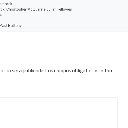
rsmarck
k, Christopher McQuarrie, Julian Fellowes
ps
 Paul Bettany
co no será publicada.
Los campos obligatorios están