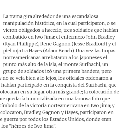
La trama gira alrededor de una escandalosa
manipulación histórica, en la cual participaron, o se
vieron obligados a hacerlo, tres soldados que habían
combatido en Iwo Jima: el enfermero John Bradley
(Ryan Phillippe), Rene Gagnon (Jesse Bradford) y el
piel roja Ira Hayes (Adam Beach). Una vez las tropas
norteamericanas arrebataron a los japoneses el
punto más alto de la isla, el monte Suribachi, un
grupo de soldados izó una primera bandera; pero
 se veía bien a lo lejos, los oficiales ordenaron a
habían participado en la conquista del Suribachi, que
colocaran en su lugar otra más grande; la colocación de
que quedaría inmortalizada en una famosa foto que
símbolo de la victoria norteamericana en Iwo Jima; y
a colocaron, Bradley, Gagnon y Hayes, participaron en
e guerra por todos los Estados Unidos, donde eran
los “héroes de Iwo Jima”.