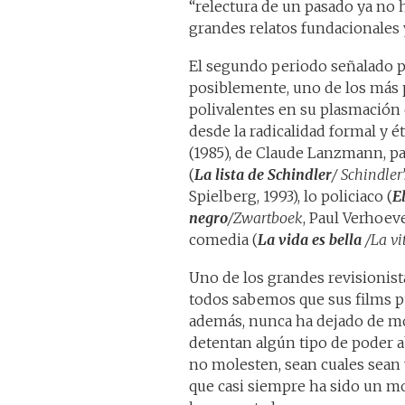
“relectura de un pasado ya no h
grandes relatos fundacionales y
El segundo periodo señalado p
posiblemente, uno de los más 
polivalentes en su plasmación e
desde la radicalidad formal y é
(1985), de Claude Lanzmann, p
(
La lista de Schindler
/
Schindler’
Spielberg, 1993), lo policiaco (
El
negro
/Zwartboek
, Paul Verhoeve
comedia (
La vida es bella
/La vi
Uno de los grandes revisionist
todos sabemos que sus films p
además, nunca ha dejado de mo
detentan algún tipo de poder a
no molesten, sean cuales sean 
que casi siempre ha sido un mo