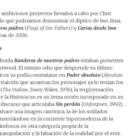
ambiciosos proyectos llevados a cabo por Clint
lo que podríamos denominar el díptico de Iwo Jima,
ros padres
(
Flags of Our Fathers
) y
Cartas desde Iwo
bas de 2006.
s
aborda
Banderas de nuestros padres
estaban presentes
Eastwood. El mismo odio que desprende su último
ticos ya podía constatarse en
Poder absoluto
(
Absolute
 traición que arrastran los personajes ya lo tenían los
(
The Outlaw
, Josey Wales, 1976); la tergiversación
e la Historia no es un tema recién incorporado en su
 discurso que articulaba
Sin perdón
(
Unforgiven
, 1992)…
eshace una imagen canónica, la de los soldados
 insertándose en la corriente hipermoderna de la
ándonos en otra categoría propia de la
nipulación y la falsación de la realidad por el ente