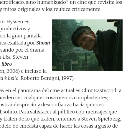
eroificado, sino humanizado”, un cine que revisita los
 mitos originales y los reubica críticamente.
or Hyssen es,
productivos y
n la gran pantalla,
tica exaltada por
Shoah
asando por el drama
s List
, Steven
 libro
n, 2006) e incluso la
ta è bella
, Roberto Benigni, 1997).
as en el panorama del cine actual es Clint Eastwood, y
ueden ser cualquier cosa menos complacientes;
strar desprecio y desconfianza hacia quienes
bsoluto. Para satisfacer al público con mensajes que
y traten de lo que traten, tenemos a Steven Spielberg,
delo de cineasta capaz de hacer las cosas a gusto de