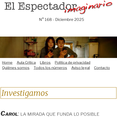
Saltar
al
contenido
N° 168 - Diciembre 2025
Home
Aula Crítica
Libros
Política de privacidad
Quiénes somos
Todos los números
Aviso legal
Contacto
Investigamos
Carol
: la mirada que funda lo posible