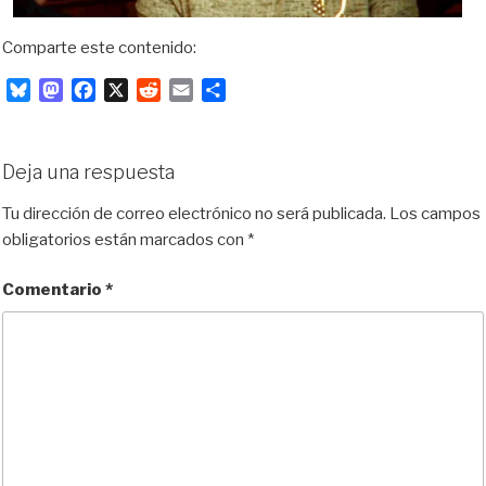
Comparte este contenido:
B
M
F
X
R
E
C
l
a
a
e
m
o
u
s
c
d
a
m
e
t
e
d
i
p
Deja una respuesta
s
o
b
i
l
a
k
d
o
t
r
Tu dirección de correo electrónico no será publicada.
Los campos
y
o
o
t
obligatorios están marcados con
*
n
k
i
r
Comentario
*