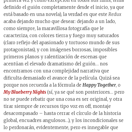
primera vez y como excepción en todos sus films, tenía
definido el guión completamente desde el inicio, ya que
está basado en una novela), la verdad es que este
Redux
acaba dejando mucho que desear: dejando a un lado,
como siempre, la maravillosa fotografía que le
caracteriza, con colores tierra y fuego muy saturados
(claro reflejo del apasionado y tortuoso mundo de sus
protagonistas), y con imágenes borrosas, imposibles
primeros planos y ralentización de escenas que
acentúan el elevado dramatismo del guión… nos
encontramos con una complejidad narrativa que
dificulta demasiado el avance de la película. Quizá sea
porque nos recuerda a la fórmula de
Happy Together
, o
My Blueberry Nights
(sí, ya se qué son posteriores… pero
no se puede rebatir que una cosa es ser original, y otra
tirar siempre de recursos tipo voz en off, montaje
desacompasado – hasta cerrar el círculo de la historia
global, encuadres angulosos…), y los incondicionales se
lo perdonarán, evidentemente, pero es innegable que