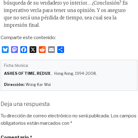
búsqueda de su verdadero yo interior… ¿Conclusión? Es
imperativo verla para tener una opinión. Y os aseguro
que no será una pérdida de tiempo, sea cual sea la
impresión final.
Comparte este contenido:
B
M
F
X
R
E
C
l
a
a
e
m
o
u
s
c
d
a
m
Ficha técnica:
e
t
e
d
i
p
ASHES OF TIME. REDUX
, Hong Kong, 1994-2008.
s
o
b
i
l
a
k
d
o
t
r
Dirección:
Wong Kar Wai
y
o
o
t
n
k
i
Deja una respuesta
r
Tu dirección de correo electrónico no será publicada.
Los campos
obligatorios están marcados con
*
Comentario
*