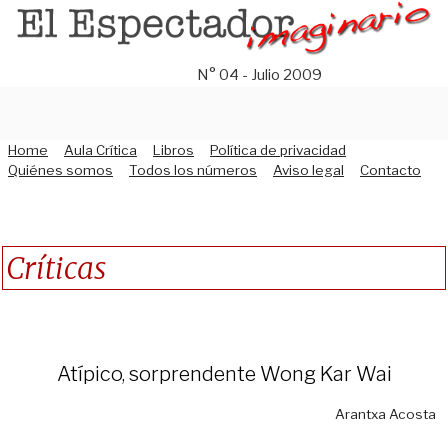
Saltar
al
contenido
N° 04 - Julio 2009
Home
Aula Crítica
Libros
Política de privacidad
Quiénes somos
Todos los números
Aviso legal
Contacto
Críticas
Atí­pico, sorprendente Wong Kar Wai
Arantxa Acosta