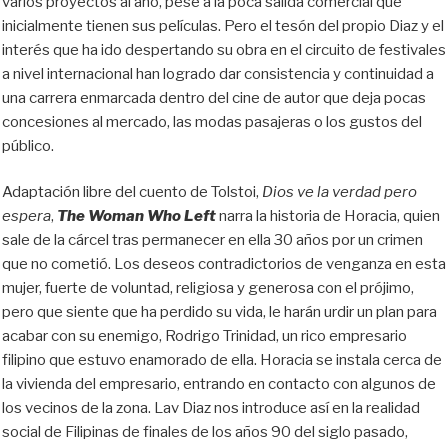
varios proyectos al año, pese a la poca salida comercial que
inicialmente tienen sus películas. Pero el tesón del propio Diaz y el
interés que ha ido despertando su obra en el circuito de festivales
a nivel internacional han logrado dar consistencia y continuidad a
una carrera enmarcada dentro del cine de autor que deja pocas
concesiones al mercado, las modas pasajeras o los gustos del
público.
Adaptación libre del cuento de Tolstoi,
Dios ve la verdad pero
espera
,
The Woman Who Left
narra la historia de Horacia, quien
sale de la cárcel tras permanecer en ella 30 años por un crimen
que no cometió. Los deseos contradictorios de venganza en esta
mujer, fuerte de voluntad, religiosa y generosa con el prójimo,
pero que siente que ha perdido su vida, le harán urdir un plan para
acabar con su enemigo, Rodrigo Trinidad, un rico empresario
filipino que estuvo enamorado de ella. Horacia se instala cerca de
la vivienda del empresario, entrando en contacto con algunos de
los vecinos de la zona. Lav Diaz nos introduce así en la realidad
social de Filipinas de finales de los años 90 del siglo pasado,