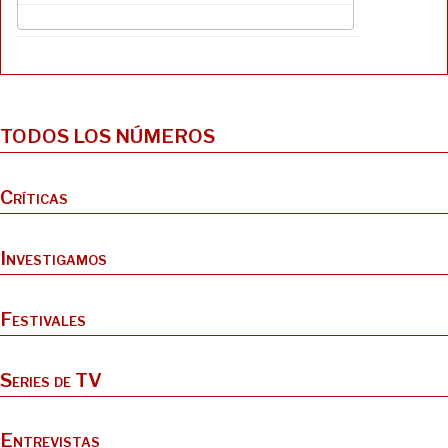
y
o
o
t
n
k
i
r
TODOS LOS NÚMEROS
Críticas
Investigamos
Festivales
Series de TV
Entrevistas