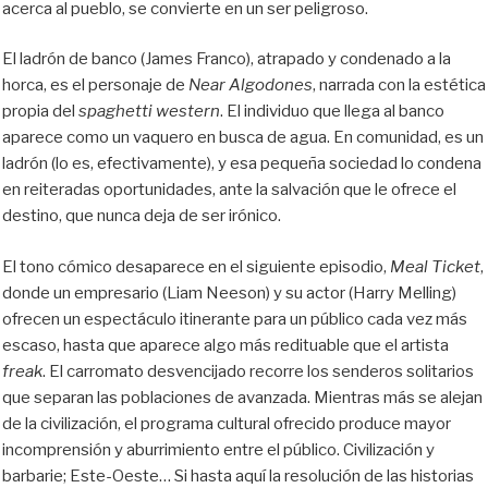
acerca al pueblo, se convierte en un ser peligroso.
El ladrón de banco (James Franco), atrapado y condenado a la
horca, es el personaje de
Near Algodones
, narrada con la estética
propia del
spaghetti
western
. El individuo que llega al banco
aparece como un vaquero en busca de agua. En comunidad, es un
ladrón (lo es, efectivamente), y esa pequeña sociedad lo condena
en reiteradas oportunidades, ante la salvación que le ofrece el
destino, que nunca deja de ser irónico.
El tono cómico desaparece en el siguiente episodio,
Meal Ticket
,
donde un empresario (Liam Neeson) y su actor (Harry Melling)
ofrecen un espectáculo itinerante para un público cada vez más
escaso, hasta que aparece algo más redituable que el artista
freak
. El carromato desvencijado recorre los senderos solitarios
que separan las poblaciones de avanzada. Mientras más se alejan
de la civilización, el programa cultural ofrecido produce mayor
incomprensión y aburrimiento entre el público. Civilización y
barbarie; Este-Oeste… Si hasta aquí la resolución de las historias