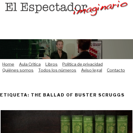
Saltar
al
contenido
Home
Aula Crítica
Libros
Política de privacidad
Quiénes somos
Todos los números
Aviso legal
Contacto
ETIQUETA:
THE BALLAD OF BUSTER SCRUGGS