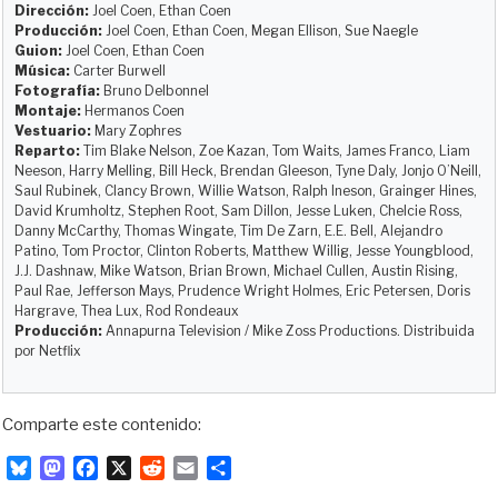
Dirección:
Joel Coen, Ethan Coen
Producción:
Joel Coen, Ethan Coen, Megan Ellison, Sue Naegle
Guion:
Joel Coen, Ethan Coen
Música:
Carter Burwell
Fotografía:
Bruno Delbonnel
Montaje:
Hermanos Coen
Vestuario:
Mary Zophres
Reparto:
Tim Blake Nelson, Zoe Kazan, Tom Waits, James Franco, Liam
Neeson, Harry Melling, Bill Heck, Brendan Gleeson, Tyne Daly, Jonjo O’Neill,
Saul Rubinek, Clancy Brown, Willie Watson, Ralph Ineson, Grainger Hines,
David Krumholtz, Stephen Root, Sam Dillon, Jesse Luken, Chelcie Ross,
Danny McCarthy, Thomas Wingate, Tim De Zarn, E.E. Bell, Alejandro
Patino, Tom Proctor, Clinton Roberts, Matthew Willig, Jesse Youngblood,
J.J. Dashnaw, Mike Watson, Brian Brown, Michael Cullen, Austin Rising,
Paul Rae, Jefferson Mays, Prudence Wright Holmes, Eric Petersen, Doris
Hargrave, Thea Lux, Rod Rondeaux
Producción:
Annapurna Television / Mike Zoss Productions. Distribuida
por Netflix
Comparte este contenido:
B
M
F
X
R
E
C
l
a
a
e
m
o