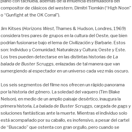
piano con tachuela, además de la influencia estimuladora del
compositor de clásicos del
western
, Dimitri Tiomkin (“High Noon”
o “Gunfight at the OK Corral”).
Jim Kitses (
Horizons West
, Thames & Hudson, Londres, 1969)
considera tres pares de grupos en la cultura del Oeste, que bien
podrían fusionarse bajo el lema de Civilización y Barbarie. Estos
son: Individuo y Comunidad; Naturaleza y Cultura; Oeste y Este.
Los tres pueden detectarse en las distintas historias de
La
balada de Buster Scruggs
, enlazadas de tal manera que van
sumergiendo al espectador en un universo cada vez más oscuro.
Los seis segmentos del filme nos ofrecen un rápido panorama
por la historia del género. La soledad del vaquero (Tim Blake
Nelson), en medio de un amplio paisaje desértico, inaugura la
primera historia,
La balada de Buster Scruggs
, cargada de
gags
y
soluciones fantásticas ante la muerte. Mientras el individuo solo
está acompañado por su caballo, es inofensivo, a pesar del cartel
de “Buscado” que ostenta con gran orgullo, pero cuando se