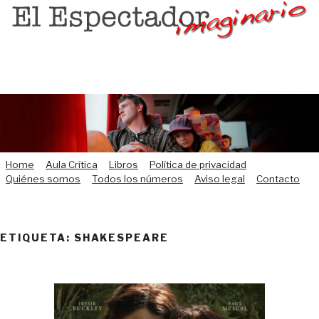
Saltar
al
contenido
Home
Aula Crítica
Libros
Política de privacidad
Quiénes somos
Todos los números
Aviso legal
Contacto
ETIQUETA:
SHAKESPEARE