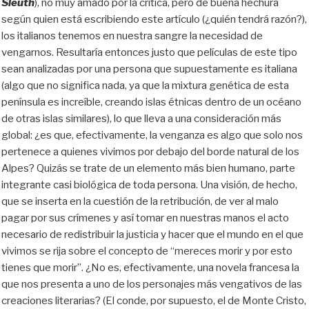
Sleuth
), no muy amado por la crítica, pero de buena hechura
según quien está escribiendo este artículo (¿quién tendrá razón?),
los italianos tenemos en nuestra sangre la necesidad de
vengarnos. Resultaría entonces justo que películas de este tipo
sean analizadas por una persona que supuestamente es italiana
(algo que no significa nada, ya que la mixtura genética de esta
península es increíble, creando islas étnicas dentro de un océano
de otras islas similares), lo que lleva a una consideración más
global: ¿es que, efectivamente, la venganza es algo que solo nos
pertenece a quienes vivimos por debajo del borde natural de los
Alpes? Quizás se trate de un elemento más bien humano, parte
integrante casi biológica de toda persona. Una visión, de hecho,
que se inserta en la cuestión de la retribución, de ver al malo
pagar por sus crímenes y así tomar en nuestras manos el acto
necesario de redistribuir la justicia y hacer que el mundo en el que
vivimos se rija sobre el concepto de “mereces morir y por esto
tienes que morir”. ¿No es, efectivamente, una novela francesa la
que nos presenta a uno de los personajes más vengativos de las
creaciones literarias? (El conde, por supuesto, el de Monte Cristo,