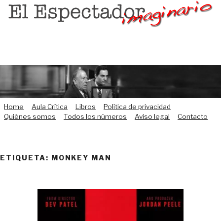
Saltar
al
contenido
Home
Aula Crítica
Libros
Política de privacidad
Quiénes somos
Todos los números
Aviso legal
Contacto
ETIQUETA:
MONKEY MAN