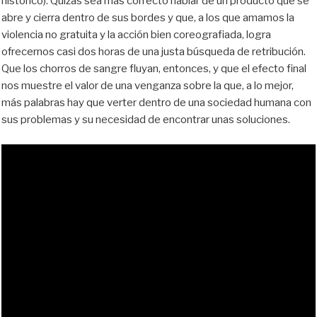
histórico). Quizás sea más correcto hablar de un producto que se
abre y cierra dentro de sus bordes y que, a los que amamos la
violencia no gratuita y la acción bien coreografiada, logra
ofrecernos casi dos horas de una justa búsqueda de retribución.
Que los chorros de sangre fluyan, entonces, y que el efecto final
nos muestre el valor de una venganza sobre la que, a lo mejor,
más palabras hay que verter dentro de una sociedad humana con
sus problemas y su necesidad de encontrar unas soluciones.