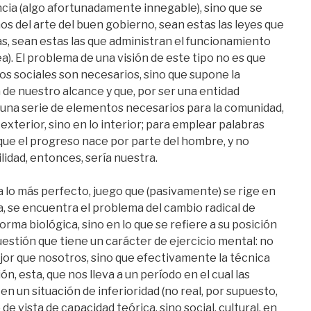
encia (algo afortunadamente innegable), sino que se
s del arte del buen gobierno, sean estas las leyes que
s, sean estas las que administran el funcionamiento
ea). El problema de una visión de este tipo no es que
sos sociales son necesarios, sino que supone la
 de nuestro alcance y que, por ser una entidad
ía una serie de elementos necesarios para la comunidad,
xterior, sino en lo interior; para emplear palabras
que el progreso nace por parte del hombre, y no
lidad, entonces, sería nuestra.
a lo más perfecto, juego que (pasivamente) se rige en
a, se encuentra el problema del cambio radical de
orma biológica, sino en lo que se refiere a su posición
estión que tiene un carácter de ejercicio mental: no
or que nosotros, sino que efectivamente la técnica
ón, esta, que nos lleva a un período en el cual las
n un situación de inferioridad (no real, por supuesto,
e vista de capacidad teórica, sino social, cultural, en