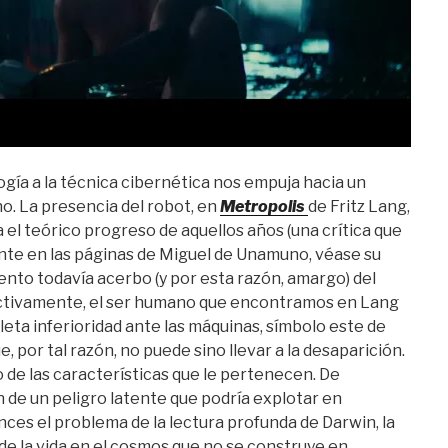
ogía a la técnica cibernética nos empuja hacia un
o. La presencia del robot, en
Metropolis
de Fritz Lang,
 el teórico progreso de aquellos años (una crítica que
te en las páginas de Miguel de Unamuno, véase su
iento todavía acerbo (y por esta razón, amargo) del
fectivamente, el ser humano que encontramos en Lang
eta inferioridad ante las máquinas, símbolo este de
por tal razón, no puede sino llevar a la desaparición.
o de las características que le pertenecen. De
n de un peligro latente que podría explotar en
es el problema de la lectura profunda de Darwin, la
de la vida en el cosmos que no se construye en