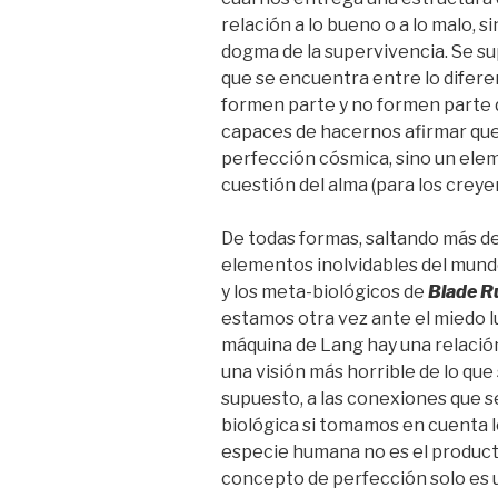
relación a lo bueno o a lo malo, s
dogma de la supervivencia. Se sup
que se encuentra entre lo diferen
formen parte y no formen parte 
capaces de hacernos afirmar que,
perfección cósmica, sino un eleme
cuestión del alma (para los creye
De todas formas, saltando más de
elementos inolvidables del mund
y los meta-biológicos de
Blade R
estamos otra vez ante el miedo lu
máquina de Lang hay una relación 
una visión más horrible de lo que
supuesto, a las conexiones que se 
biológica si tomamos en cuenta l
especie humana no es el product
concepto de perfección solo es 