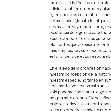
mejorías de la técnica o de la ci
adivina también en los mecanismo
rigen nuestras costumbres diaria
del mercado (global o local que s
sea mala en sí, ya que los progre
existencia de algo que está fuera
abstracta, pero real, nos quitar
elementos que se basan no en lo e
más simples, hay que reconocer 
estaría fuera de él. La responsabi
En el juego de la progresión haci
nuestra concepción de la histori
nuestra especie, no tanto en su f
dominante. Volvemos así a una cu
solo podemos pensar en algo mej
nos permite crearlo. Ciencia ficci
mujeres todavía se encontraban e
o sea no efectiva desde un punto d