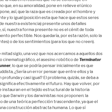
ino que, en su amoralidad, pone en relieve el único
one, así, que la raza que es creada por el hombre y
te y lo igual (posición esta que hace que estos seres
de nuestra existencia) presente unos detalles
 sí, nuestra forma presente no es el cénit de toda
nto perfectible. Nos quedaría, por esta razón, solo la
ntes) o de los sentimientos (para los que no creen).
 mitad siglo, una vez que nos acercamos a aquellos dos
o cinematográfico, el asesino robótico de
Terminator
unner
, lo que se podría pensar inicialmente es que
ddista, ¿Sería un error pensar que entre ellos y la
profunda y casi igual? El problema, quizás, se deba a
 significa efectivamente el futuro. Hay que volver, por
instauran en el tejido estructural de la historia
o que Darwin y los darwinistas nos proponen: la
o de una teórica perfección trascendente, ya que el
una construcción abstracta humana. Lo que sí