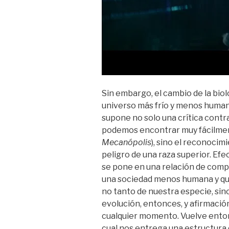
Sin embargo, el cambio de la biol
universo más frío y menos human
supone no solo una crítica contra
podemos encontrar muy fácilmen
Mecanópolis
), sino el reconocim
peligro de una raza superior. E
se pone en una relación de compl
una sociedad menos humana y que, 
no tanto de nuestra especie, sin
evolución, entonces, y afirmació
cualquier momento. Vuelve entonc
cual nos entrega una estructura 