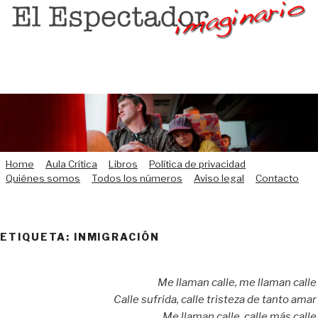
Saltar
al
contenido
Home
Aula Crítica
Libros
Política de privacidad
Quiénes somos
Todos los números
Aviso legal
Contacto
ETIQUETA:
INMIGRACIÓN
Me llaman calle, me llaman calle
Calle sufrida, calle tristeza de tanto amar
Me llaman calle, calle más calle