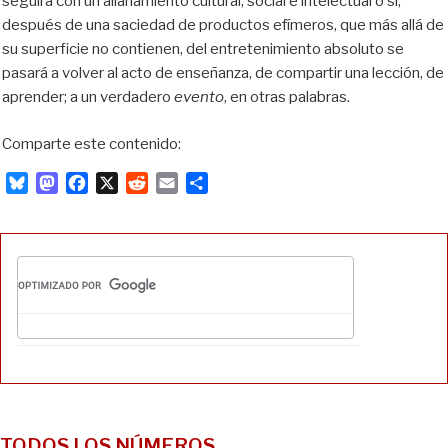
seguirá con un allanamiento cultural, social e intelectual o si,
después de una saciedad de productos efímeros, que más allá de
su superficie no contienen, del entretenimiento absoluto se
pasará a volver al acto de enseñanza, de compartir una lección, de
aprender; a un verdadero
evento
, en otras palabras.
Comparte este contenido:
B
M
F
X
R
E
C
l
a
a
e
m
o
u
s
c
d
a
m
e
t
e
d
i
p
s
o
b
i
l
a
k
d
o
t
r
y
o
o
t
n
k
i
r
TODOS LOS NÚMEROS