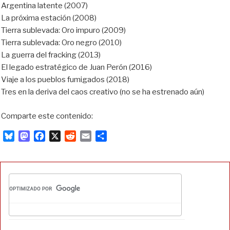
Argentina latente (2007)
La próxima estación (2008)
Tierra sublevada: Oro impuro (2009)
Tierra sublevada: Oro negro (2010)
La guerra del fracking (2013)
El legado estratégico de Juan Perón (2016)
Viaje a los pueblos fumigados (2018)
Tres en la deriva del caos creativo (no se ha estrenado aún)
Comparte este contenido:
B
M
F
X
R
E
C
l
a
a
e
m
o
u
s
c
d
a
m
e
t
e
d
i
p
s
o
b
i
l
a
k
d
o
t
r
y
o
o
t
n
k
i
r