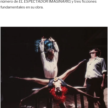
número de
EL
ESPECTADOR IMAGINARIO,
y tres ficciones
fundamentales en su obra.