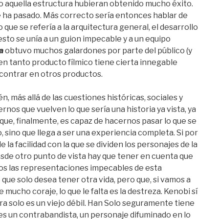
 aquella estructura hubieran obtenido mucho éxito.
e ha pasado. Más correcto sería entonces hablar de
o que se refería a la arquitectura general, el desarrollo
 esto se unía a un guion impecable y a un equipo
za
obtuvo muchos galardones por parte del público (y
en tanto producto fílmico tiene cierta innegable
encontrar en otros productos.
n, más allá de las cuestiones históricas, sociales y
rnos que vuelven lo que sería una historia ya vista, ya
 que, finalmente, es capaz de hacernos pasar lo que se
 sino que llega a ser una experiencia completa. Si por
 la facilidad con la que se dividen los personajes de la
esde otro punto de vista hay que tener en cuenta que
os las representaciones impecables de esta
que solo desea tener otra vida, pero que, si vamos a
e mucho coraje, lo que le falta es la destreza. Kenobi sí
ra solo es un viejo débil. Han Solo seguramente tiene
es un contrabandista, un personaje difuminado en lo