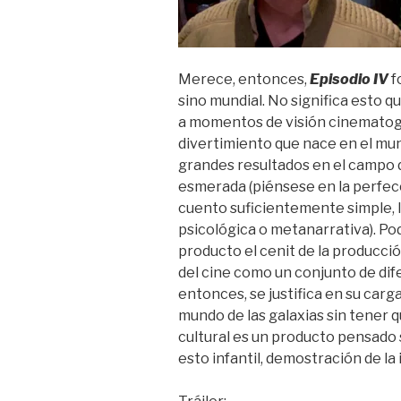
Merece, entonces,
Episodio IV
f
sino mundial. No significa esto q
a momentos de visión cinematogr
divertimiento que nace en el m
grandes resultados en el campo d
esmerada (piénsese en la perfecci
cuento suficientemente simple, l
psicológica o metanarrativa). Po
producto el cenit de la producci
del cine como un conjunto de difer
entonces, se justifica en su carg
mundo de las galaxias sin tener 
cultural es un producto pensado
esto infantil, demostración de la 