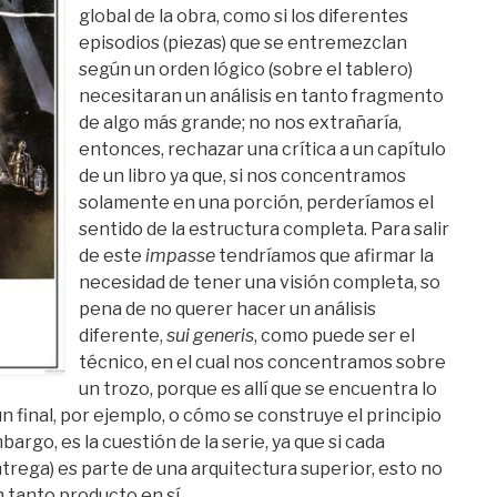
global de la obra, como si los diferentes
episodios (piezas) que se entremezclan
según un orden lógico (sobre el tablero)
necesitaran un análisis en tanto fragmento
de algo más grande; no nos extrañaría,
entonces, rechazar una crítica a un capítulo
de un libro ya que, si nos concentramos
solamente en una porción, perderíamos el
sentido de la estructura completa. Para salir
de este
impasse
tendríamos que afirmar la
necesidad de tener una visión completa, so
pena de no querer hacer un análisis
diferente,
sui generis
, como puede ser el
técnico, en el cual nos concentramos sobre
un trozo, porque es allí que se encuentra lo
 final, por ejemplo, o cómo se construye el principio
bargo, es la cuestión de la serie, ya que si cada
trega) es parte de una arquitectura superior, esto no
 tanto producto en sí.