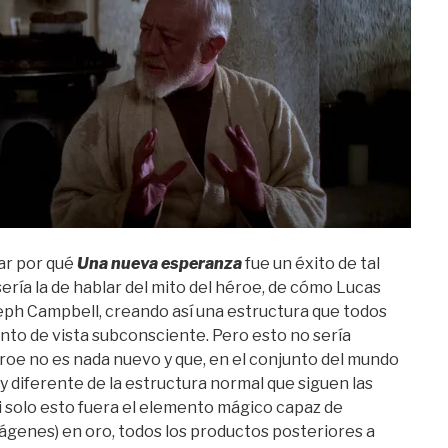
ar por qué
Una nueva esperanza
fue un éxito de tal
ría la de hablar del mito del héroe, de cómo Lucas
seph Campbell, creando así una estructura que todos
o de vista subconsciente. Pero esto no sería
éroe no es nada nuevo y que, en el conjunto del mundo
 diferente de la estructura normal que siguen las
i solo esto fuera el elemento mágico capaz de
mágenes) en oro, todos los productos posteriores a