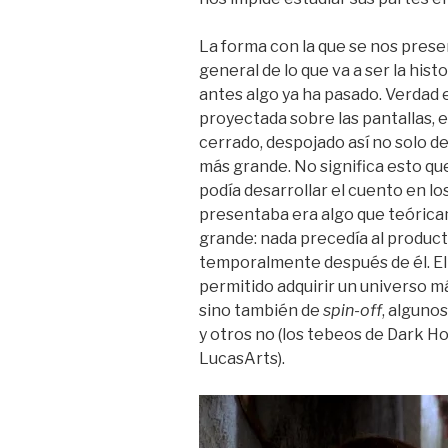
La forma con la que se nos pres
general de lo que va a ser la his
antes algo ya ha pasado. Verdad 
proyectada sobre las pantallas,
cerrado, despojado así no solo de
más grande. No significa esto q
podía desarrollar el cuento en los
presentaba era algo que teóric
grande: nada precedía al product
temporalmente después de él. El 
permitido adquirir un universo má
sino también de
spin-off
, algunos
y otros no (los tebeos de Dark Ho
LucasArts).