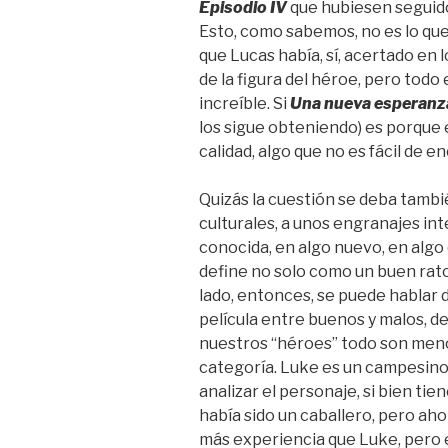
Episodio IV
que hubiesen seguido
Esto, como sabemos, no es lo qu
que Lucas había, sí, acertado en l
de la figura del héroe, pero todo
increíble. Si
Una nueva esperan
los sigue obteniendo) es porque 
calidad, algo que no es fácil de 
Quizás la cuestión se deba tambié
culturales, a unos engranajes inte
conocida, en algo nuevo, en algo
define no solo como un buen rato,
lado, entonces, se puede hablar de
película entre buenos y malos, d
nuestros “héroes” todo son men
categoría. Luke es un campesino 
analizar el personaje, si bien tien
había sido un caballero, pero aho
más experiencia que Luke, pero 